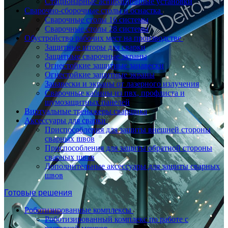
Стационарные аспирационные установки
Сварочно-сборочные столы и оснастка
Сварочные столы 16 системы
Сварочные столы 28 системы
Обустройство рабочих мест на производстве
Защитные шторы для сварки
Защитные сварочные экраны
Огнестойкие защитные занавески
Огнестойкие защитные экраны
Занавески и экраны от лазерного излучения
Сварочные кабины из пвх, профлиста и
шумозащитных панелей
Виртуальные тренажеры сварщика
Аксессуары для сварки
Приспособления для защиты внешней стороны
сварных швов
Приспособления для защиты обратной стороны
сварных швов
Дополнительные аксессуары для защиты сварных
швов
Готовые решения
Роботизированные комплексы
Роботизированный комплекс по работе с