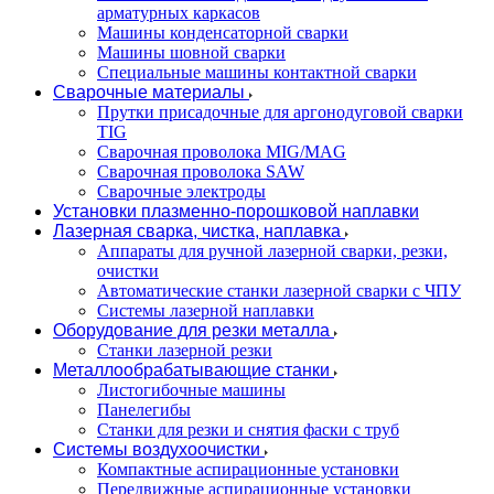
арматурных каркасов
Машины конденсаторной сварки
Машины шовной сварки
Специальные машины контактной сварки
Сварочные материалы
Прутки присадочные для аргонодуговой сварки
TIG
Сварочная проволока MIG/MAG
Сварочная проволока SAW
Сварочные электроды
Установки плазменно-порошковой наплавки
Лазерная сварка, чистка, наплавка
Аппараты для ручной лазерной сварки, резки,
очистки
Автоматические станки лазерной сварки с ЧПУ
Системы лазерной наплавки
Оборудование для резки металла
Станки лазерной резки
Металлообрабатывающие станки
Листогибочные машины
Панелегибы
Станки для резки и снятия фаски с труб
Системы воздухоочистки
Компактные аспирационные установки
Передвижные аспирационные установки