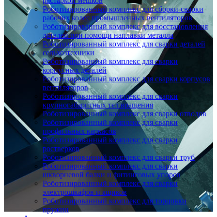
растаркой мешков
Роботизированный комплекс для сборки-сварки
рабочих колес промышленных вентиляторов
Роботизированный комплекс для восстановления
деталей при помощи наплавки металла
Роботизированный комплекс для сварки деталей
сельхозтехники
Роботизированный комплекс для сварки
корпусных деталей
Роботизированный комплекс для сварки корпусов
вентиляторов
Роботизированный комплекс для сварки
крупногабаритных тел вращения
Роботизированный комплекс для сварки отводов
Роботизированный комплекс для сварки
профильных каркасов
Роботизированный комплекс для сварки
ростверков
Роботизированный комплекс для сварки труб
Роботизированный комплекс для сварки
шкворневой балки и фитинговых упоров
Роботизированный комплекс для сварки
электрошкафов и ящиков
Роботизированный комплекс для торцовки
пружин