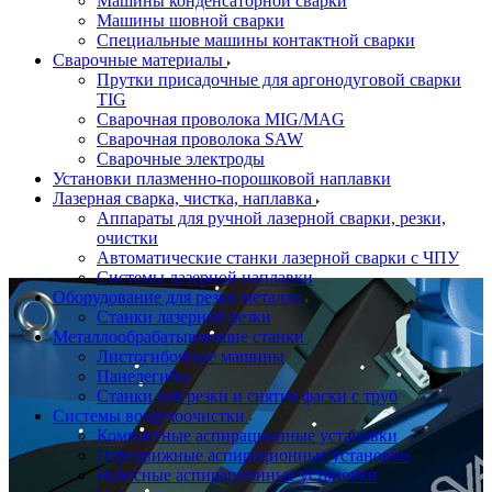
Машины конденсаторной сварки
Машины шовной сварки
Специальные машины контактной сварки
Сварочные материалы
Прутки присадочные для аргонодуговой сварки
TIG
Сварочная проволока MIG/MAG
Сварочная проволока SAW
Сварочные электроды
Установки плазменно-порошковой наплавки
Лазерная сварка, чистка, наплавка
Аппараты для ручной лазерной сварки, резки,
очистки
Автоматические станки лазерной сварки с ЧПУ
Системы лазерной наплавки
Оборудование для резки металла
Станки лазерной резки
Металлообрабатывающие станки
Листогибочные машины
Панелегибы
Станки для резки и снятия фаски с труб
Системы воздухоочистки
Компактные аспирационные установки
Передвижные аспирационные установки
Навесные аспирационные установки