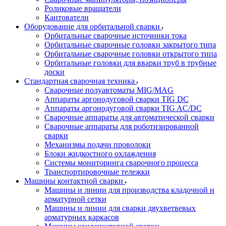
Роликовые вращатели
Кантователи
Оборудование для орбитальной сварки
Орбитальные сварочные источники тока
Орбитальные сварочные головки закрытого типа
Орбитальные сварочные головки открытого типа
Орбитальные головки для вварки труб в трубные
доски
Стандартная сварочная техника
Сварочные полуавтоматы MIG/MAG
Аппараты аргонодуговой сварки TIG DC
Аппараты аргонодуговой сварки TIG AC/DC
Сварочные аппараты для автоматической сварки
Сварочные аппараты для роботизированной
сварки
Механизмы подачи проволоки
Блоки жидкостного охлаждения
Системы мониторинга сварочного процесса
Транспортировочные тележки
Машины контактной сварки
Машины и линии для производства кладочной и
арматурной сетки
Машины и линии для сварки двухветвевых
арматурных каркасов