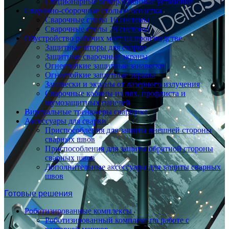
Стационарные аспирационные установки
Сварочно-сборочные столы и оснастка
Сварочные столы 16 системы
Сварочные столы 28 системы
Обустройство рабочих мест на производстве
Защитные шторы для сварки
Защитные сварочные экраны
Огнестойкие защитные занавески
Огнестойкие защитные экраны
Занавески и экраны от лазерного излучения
Сварочные кабины из пвх, профлиста и
шумозащитных панелей
Виртуальные тренажеры сварщика
Аксессуары для сварки
Приспособления для защиты внешней стороны
сварных швов
Приспособления для защиты обратной стороны
сварных швов
Дополнительные аксессуары для защиты сварных
швов
Готовые решения
Роботизированные комплексы
Роботизированный комплекс по работе с