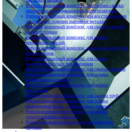
растаркой мешков
Роботизированный комплекс для сборки-сварки
рабочих колес промышленных вентиляторов
Роботизированный комплекс для восстановления
деталей при помощи наплавки металла
Роботизированный комплекс для сварки деталей
сельхозтехники
Роботизированный комплекс для сварки
корпусных деталей
Роботизированный комплекс для сварки корпусов
вентиляторов
Роботизированный комплекс для сварки
крупногабаритных тел вращения
Роботизированный комплекс для сварки отводов
Роботизированный комплекс для сварки
профильных каркасов
Роботизированный комплекс для сварки
ростверков
Роботизированный комплекс для сварки труб
Роботизированный комплекс для сварки
шкворневой балки и фитинговых упоров
Роботизированный комплекс для сварки
электрошкафов и ящиков
Роботизированный комплекс для торцовки
пружин