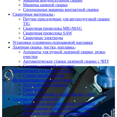
Машины конденсаторной сварки
Машины шовной сварки
Специальные машины контактной сварки
Сварочные материалы
Прутки присадочные для аргонодуговой сварки
TIG
Сварочная проволока MIG/MAG
Сварочная проволока SAW
Сварочные электроды
Установки плазменно-порошковой наплавки
Лазерная сварка, чистка, наплавка
Аппараты для ручной лазерной сварки, резки,
очистки
Автоматические станки лазерной сварки с ЧПУ
Системы лазерной наплавки
Оборудование для резки металла
Станки лазерной резки
Металлообрабатывающие станки
Листогибочные машины
Панелегибы
Станки для резки и снятия фаски с труб
Системы воздухоочистки
Компактные аспирационные установки
Передвижные аспирационные установки
Навесные аспирационные установки