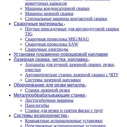
арматурных каркасов
Машины конденсаторной сварки
Машины шовной сварки
Специальные машины контактной сварки
Сварочные материалы
Прутки присадочные для аргонодуговой сварки
TIG
Сварочная проволока MIG/MAG
Сварочная проволока SAW
Сварочные электроды
Установки плазменно-порошковой наплавки
Лазерная сварка, чистка, наплавка
Аппараты для ручной лазерной сварки, резки,
очистки
Автоматические станки лазерной сварки с ЧПУ
Системы лазерной наплавки
Оборудование для резки металла
Станки лазерной резки
Металлообрабатывающие станки
Листогибочные машины
Панелегибы
Станки для резки и снятия фаски с труб
Системы воздухоочистки
Компактные аспирационные установки
Передвижные аспирационные установки