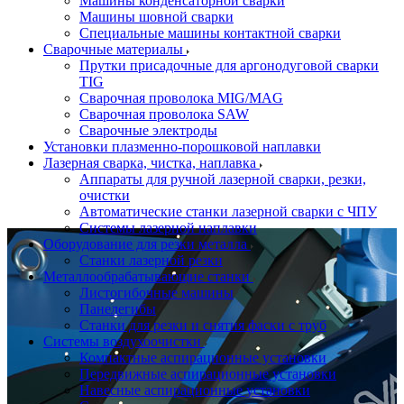
Машины конденсаторной сварки
Машины шовной сварки
Специальные машины контактной сварки
Сварочные материалы
Прутки присадочные для аргонодуговой сварки
TIG
Сварочная проволока MIG/MAG
Сварочная проволока SAW
Сварочные электроды
Установки плазменно-порошковой наплавки
Лазерная сварка, чистка, наплавка
Аппараты для ручной лазерной сварки, резки,
очистки
Автоматические станки лазерной сварки с ЧПУ
Системы лазерной наплавки
Оборудование для резки металла
Станки лазерной резки
Металлообрабатывающие станки
Листогибочные машины
Панелегибы
Станки для резки и снятия фаски с труб
Системы воздухоочистки
Компактные аспирационные установки
Передвижные аспирационные установки
Навесные аспирационные установки