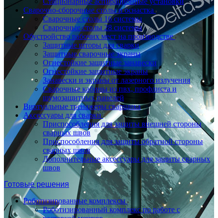
Стационарные аспирационные установки
Сварочно-сборочные столы и оснастка
Сварочные столы 16 системы
Сварочные столы 28 системы
Обустройство рабочих мест на производстве
Защитные шторы для сварки
Защитные сварочные экраны
Огнестойкие защитные занавески
Огнестойкие защитные экраны
Занавески и экраны от лазерного излучения
Сварочные кабины из пвх, профлиста и
шумозащитных панелей
Виртуальные тренажеры сварщика
Аксессуары для сварки
Приспособления для защиты внешней стороны
сварных швов
Приспособления для защиты обратной стороны
сварных швов
Дополнительные аксессуары для защиты сварных
швов
Готовые решения
Роботизированные комплексы
Роботизированный комплекс по работе с