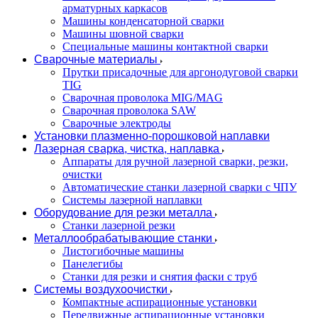
арматурных каркасов
Машины конденсаторной сварки
Машины шовной сварки
Специальные машины контактной сварки
Сварочные материалы
Прутки присадочные для аргонодуговой сварки
TIG
Сварочная проволока MIG/MAG
Сварочная проволока SAW
Сварочные электроды
Установки плазменно-порошковой наплавки
Лазерная сварка, чистка, наплавка
Аппараты для ручной лазерной сварки, резки,
очистки
Автоматические станки лазерной сварки с ЧПУ
Системы лазерной наплавки
Оборудование для резки металла
Станки лазерной резки
Металлообрабатывающие станки
Листогибочные машины
Панелегибы
Станки для резки и снятия фаски с труб
Системы воздухоочистки
Компактные аспирационные установки
Передвижные аспирационные установки