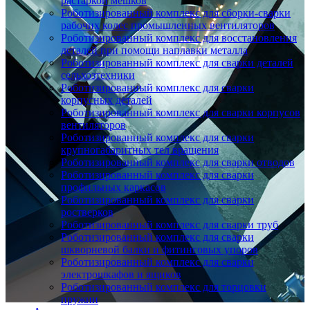
растаркой мешков
Роботизированный комплекс для сборки-сварки
рабочих колес промышленных вентиляторов
Роботизированный комплекс для восстановления
деталей при помощи наплавки металла
Роботизированный комплекс для сварки деталей
сельхозтехники
Роботизированный комплекс для сварки
корпусных деталей
Роботизированный комплекс для сварки корпусов
вентиляторов
Роботизированный комплекс для сварки
крупногабаритных тел вращения
Роботизированный комплекс для сварки отводов
Роботизированный комплекс для сварки
профильных каркасов
Роботизированный комплекс для сварки
ростверков
Роботизированный комплекс для сварки труб
Роботизированный комплекс для сварки
шкворневой балки и фитинговых упоров
Роботизированный комплекс для сварки
электрошкафов и ящиков
Роботизированный комплекс для торцовки
пружин