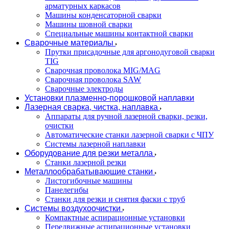
арматурных каркасов
Машины конденсаторной сварки
Машины шовной сварки
Специальные машины контактной сварки
Сварочные материалы
Прутки присадочные для аргонодуговой сварки
TIG
Сварочная проволока MIG/MAG
Сварочная проволока SAW
Сварочные электроды
Установки плазменно-порошковой наплавки
Лазерная сварка, чистка, наплавка
Аппараты для ручной лазерной сварки, резки,
очистки
Автоматические станки лазерной сварки с ЧПУ
Системы лазерной наплавки
Оборудование для резки металла
Станки лазерной резки
Металлообрабатывающие станки
Листогибочные машины
Панелегибы
Станки для резки и снятия фаски с труб
Системы воздухоочистки
Компактные аспирационные установки
Передвижные аспирационные установки