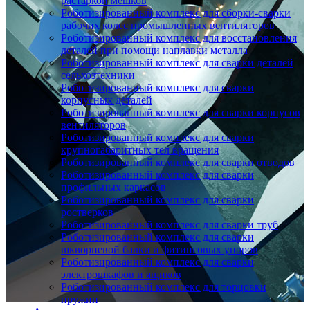
растаркой мешков
Роботизированный комплекс для сборки-сварки
рабочих колес промышленных вентиляторов
Роботизированный комплекс для восстановления
деталей при помощи наплавки металла
Роботизированный комплекс для сварки деталей
сельхозтехники
Роботизированный комплекс для сварки
корпусных деталей
Роботизированный комплекс для сварки корпусов
вентиляторов
Роботизированный комплекс для сварки
крупногабаритных тел вращения
Роботизированный комплекс для сварки отводов
Роботизированный комплекс для сварки
профильных каркасов
Роботизированный комплекс для сварки
ростверков
Роботизированный комплекс для сварки труб
Роботизированный комплекс для сварки
шкворневой балки и фитинговых упоров
Роботизированный комплекс для сварки
электрошкафов и ящиков
Роботизированный комплекс для торцовки
пружин