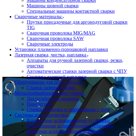
Машины конденсаторной сварки
Машины шовной сварки
Специальные машины контактной сварки
Сварочные материалы
Прутки присадочные для аргонодуговой сварки
TIG
Сварочная проволока MIG/MAG
Сварочная проволока SAW
Сварочные электроды
Установки плазменно-порошковой наплавки
Лазерная сварка, чистка, наплавка
Аппараты для ручной лазерной сварки, резки,
очистки
Автоматические станки лазерной сварки с ЧПУ
Системы лазерной наплавки
Оборудование для резки металла
Станки лазерной резки
Металлообрабатывающие станки
Листогибочные машины
Панелегибы
Станки для резки и снятия фаски с труб
Системы воздухоочистки
Компактные аспирационные установки
Передвижные аспирационные установки
Навесные аспирационные установки