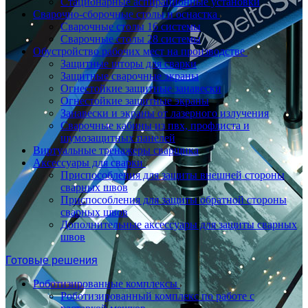
Стационарные аспирационные установки
Сварочно-сборочные столы и оснастка
Сварочные столы 16 системы
Сварочные столы 28 системы
Обустройство рабочих мест на производстве
Защитные шторы для сварки
Защитные сварочные экраны
Огнестойкие защитные занавески
Огнестойкие защитные экраны
Занавески и экраны от лазерного излучения
Сварочные кабины из пвх, профлиста и
шумозащитных панелей
Виртуальные тренажеры сварщика
Аксессуары для сварки
Приспособления для защиты внешней стороны
сварных швов
Приспособления для защиты обратной стороны
сварных швов
Дополнительные аксессуары для защиты сварных
швов
Готовые решения
Роботизированные комплексы
Роботизированный комплекс по работе с