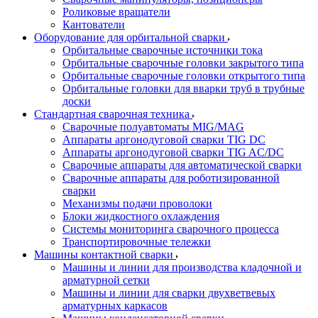
Роликовые вращатели
Кантователи
Оборудование для орбитальной сварки
Орбитальные сварочные источники тока
Орбитальные сварочные головки закрытого типа
Орбитальные сварочные головки открытого типа
Орбитальные головки для вварки труб в трубные
доски
Стандартная сварочная техника
Сварочные полуавтоматы MIG/MAG
Аппараты аргонодуговой сварки TIG DC
Аппараты аргонодуговой сварки TIG AC/DC
Сварочные аппараты для автоматической сварки
Сварочные аппараты для роботизированной
сварки
Механизмы подачи проволоки
Блоки жидкостного охлаждения
Системы мониторинга сварочного процесса
Транспортировочные тележки
Машины контактной сварки
Машины и линии для производства кладочной и
арматурной сетки
Машины и линии для сварки двухветвевых
арматурных каркасов