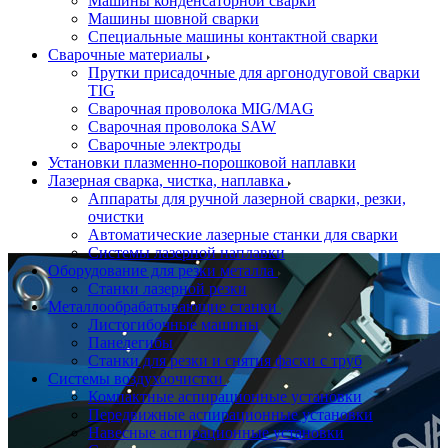
Машины конденсаторной сварки
Машины шовной сварки
Специальные машины контактной сварки
Сварочные материалы
Прутки присадочные для аргонодуговой сварки
TIG
Сварочная проволока MIG/MAG
Сварочная проволока SAW
Сварочные электроды
Установки плазменно-порошковой наплавки
Лазерная сварка, чистка, наплавка
Аппараты для ручной лазерной сварки, резки,
очистки
Автоматические лазерные станки для сварки
Системы лазерной наплавки
Оборудование для резки металла
Станки лазерной резки
Металлообрабатывающие станки
Листогибочные машины
Панелегибы
Станки для резки и снятия фаски с труб
Системы воздухоочистки
Компактные аспирационные установки
Передвижные аспирационные установки
Навесные аспирационные установки