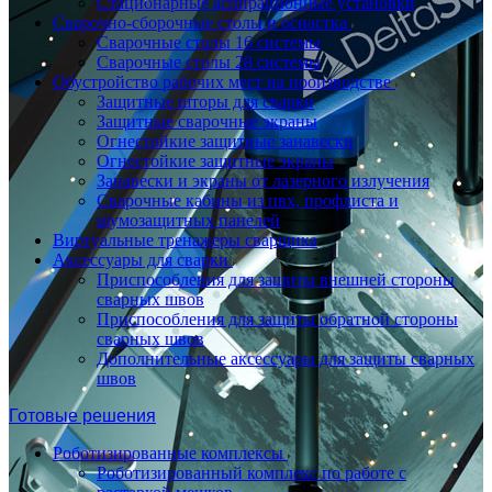
Стационарные аспирационные установки
Сварочно-сборочные столы и оснастка
Сварочные столы 16 системы
Сварочные столы 28 системы
Обустройство рабочих мест на производстве
Защитные шторы для сварки
Защитные сварочные экраны
Огнестойкие защитные занавески
Огнестойкие защитные экраны
Занавески и экраны от лазерного излучения
Сварочные кабины из пвх, профлиста и
шумозащитных панелей
Виртуальные тренажеры сварщика
Аксессуары для сварки
Приспособления для защиты внешней стороны
сварных швов
Приспособления для защиты обратной стороны
сварных швов
Дополнительные аксессуары для защиты сварных
швов
Готовые решения
Роботизированные комплексы
Роботизированный комплекс по работе с