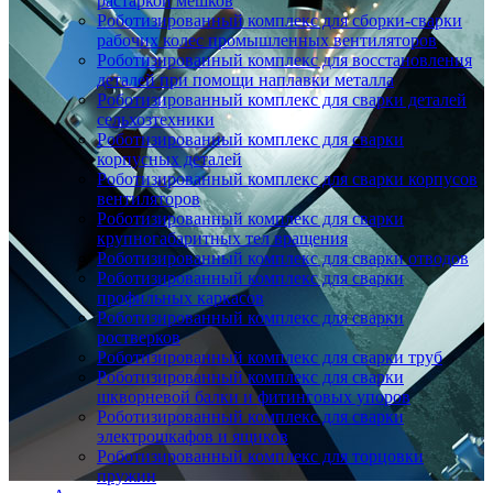
растаркой мешков
Роботизированный комплекс для сборки-сварки
рабочих колес промышленных вентиляторов
Роботизированный комплекс для восстановления
деталей при помощи наплавки металла
Роботизированный комплекс для сварки деталей
сельхозтехники
Роботизированный комплекс для сварки
корпусных деталей
Роботизированный комплекс для сварки корпусов
вентиляторов
Роботизированный комплекс для сварки
крупногабаритных тел вращения
Роботизированный комплекс для сварки отводов
Роботизированный комплекс для сварки
профильных каркасов
Роботизированный комплекс для сварки
ростверков
Роботизированный комплекс для сварки труб
Роботизированный комплекс для сварки
шкворневой балки и фитинговых упоров
Роботизированный комплекс для сварки
электрошкафов и ящиков
Роботизированный комплекс для торцовки
пружин