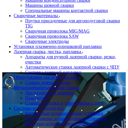
Машины конденсаторной сварки
Машины шовной сварки
Специальные машины контактной сварки
Сварочные материалы
Прутки присадочные для аргонодуговой сварки
TIG
Сварочная проволока MIG/MAG
Сварочная проволока SAW
Сварочные электроды
Установки плазменно-порошковой наплавки
Лазерная сварка, чистка, наплавка
Аппараты для ручной лазерной сварки, резки,
очистки
Автоматические станки лазерной сварки с ЧПУ
Системы лазерной наплавки
Оборудование для резки металла
Станки лазерной резки
Металлообрабатывающие станки
Листогибочные машины
Панелегибы
Станки для резки и снятия фаски с труб
Системы воздухоочистки
Компактные аспирационные установки
Передвижные аспирационные установки
Навесные аспирационные установки