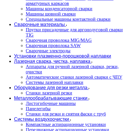
арматурных каркасов
Машины конденсаторной сварки
Машины шовной сварки
Специальные машины контактной сварки
Сварочные материалы
Прутки присадочные для аргонодуговой сварки
TIG
Сварочная проволока MIG/MAG
Сварочная проволока SAW
Сварочные электроды
Установки плазменно-порошковой наплавки
Лазерная сварка, чистка, наплавка
Аппараты для ручной лазерной сварки, резки,
очистки
Автоматические станки лазерной сварки с ЧПУ
Системы лазерной наплавки
Оборудование для резки металла
Станки лазерной резки
Металлообрабатывающие станки
Листогибочные машины
Панелегибы
Станки для резки и снятия фаски с труб
Системы воздухоочистки
Компактные аспирационные установки
Передвижные аспирационные установки