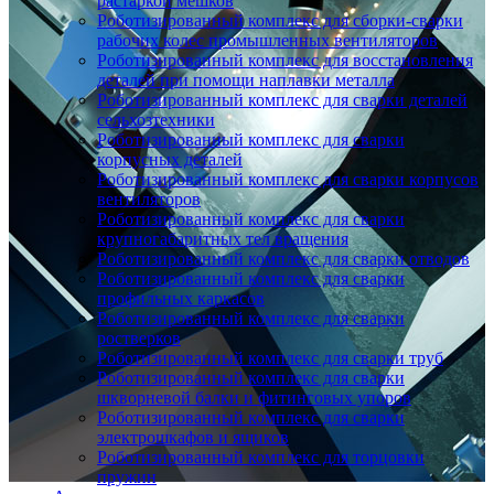
растаркой мешков
Роботизированный комплекс для сборки-сварки
рабочих колес промышленных вентиляторов
Роботизированный комплекс для восстановления
деталей при помощи наплавки металла
Роботизированный комплекс для сварки деталей
сельхозтехники
Роботизированный комплекс для сварки
корпусных деталей
Роботизированный комплекс для сварки корпусов
вентиляторов
Роботизированный комплекс для сварки
крупногабаритных тел вращения
Роботизированный комплекс для сварки отводов
Роботизированный комплекс для сварки
профильных каркасов
Роботизированный комплекс для сварки
ростверков
Роботизированный комплекс для сварки труб
Роботизированный комплекс для сварки
шкворневой балки и фитинговых упоров
Роботизированный комплекс для сварки
электрошкафов и ящиков
Роботизированный комплекс для торцовки
пружин