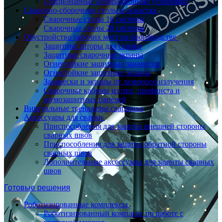
Стационарные аспирационные установки
Сварочно-сборочные столы и оснастка
Сварочные столы 16 системы
Сварочные столы 28 системы
Обустройство рабочих мест на производстве
Защитные шторы для сварки
Защитные сварочные экраны
Огнестойкие защитные занавески
Огнестойкие защитные экраны
Занавески и экраны от лазерного излучения
Сварочные кабины из пвх, профлиста и
шумозащитных панелей
Виртуальные тренажеры сварщика
Аксессуары для сварки
Приспособления для защиты внешней стороны
сварных швов
Приспособления для защиты обратной стороны
сварных швов
Дополнительные аксессуары для защиты сварных
швов
Готовые решения
Роботизированные комплексы
Роботизированный комплекс по работе с