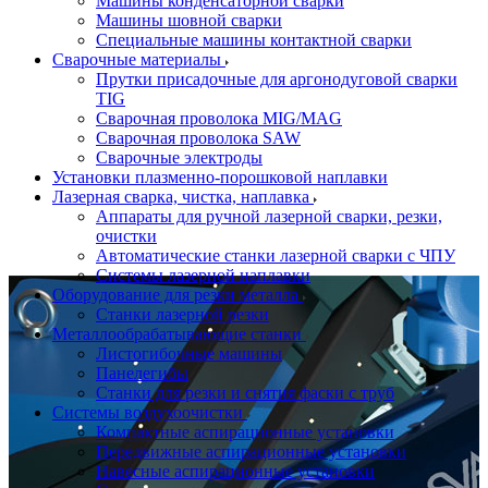
Машины конденсаторной сварки
Машины шовной сварки
Специальные машины контактной сварки
Сварочные материалы
Прутки присадочные для аргонодуговой сварки
TIG
Сварочная проволока MIG/MAG
Сварочная проволока SAW
Сварочные электроды
Установки плазменно-порошковой наплавки
Лазерная сварка, чистка, наплавка
Аппараты для ручной лазерной сварки, резки,
очистки
Автоматические станки лазерной сварки с ЧПУ
Системы лазерной наплавки
Оборудование для резки металла
Станки лазерной резки
Металлообрабатывающие станки
Листогибочные машины
Панелегибы
Станки для резки и снятия фаски с труб
Системы воздухоочистки
Компактные аспирационные установки
Передвижные аспирационные установки
Навесные аспирационные установки