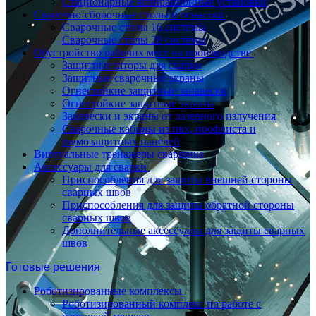
Стационарные аспирационные установки
Сварочно-сборочные столы и оснастка
Сварочные столы 16 системы
Сварочные столы 28 системы
Обустройство рабочих мест на производстве
Защитные шторы для сварки
Защитные сварочные экраны
Огнестойкие защитные занавески
Огнестойкие защитные экраны
Занавески и экраны от лазерного излучения
Сварочные кабины из пвх, профлиста и
шумозащитных панелей
Виртуальные тренажеры сварщика
Аксессуары для сварки
Приспособления для защиты внешней стороны
сварных швов
Приспособления для защиты обратной стороны
сварных швов
Дополнительные аксессуары для защиты сварных
швов
Готовые решения
Роботизированные комплексы
Роботизированный комплекс по работе с