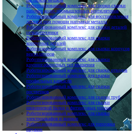
растаркой мешков
Роботизированный комплекс для сборки-сварки
рабочих колес промышленных вентиляторов
Роботизированный комплекс для восстановления
деталей при помощи наплавки металла
Роботизированный комплекс для сварки деталей
сельхозтехники
Роботизированный комплекс для сварки
корпусных деталей
Роботизированный комплекс для сварки корпусов
вентиляторов
Роботизированный комплекс для сварки
крупногабаритных тел вращения
Роботизированный комплекс для сварки отводов
Роботизированный комплекс для сварки
профильных каркасов
Роботизированный комплекс для сварки
ростверков
Роботизированный комплекс для сварки труб
Роботизированный комплекс для сварки
шкворневой балки и фитинговых упоров
Роботизированный комплекс для сварки
электрошкафов и ящиков
Роботизированный комплекс для торцовки
пружин