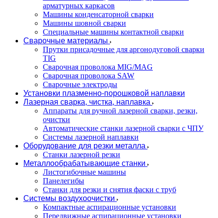
арматурных каркасов
Машины конденсаторной сварки
Машины шовной сварки
Специальные машины контактной сварки
Сварочные материалы
Прутки присадочные для аргонодуговой сварки
TIG
Сварочная проволока MIG/MAG
Сварочная проволока SAW
Сварочные электроды
Установки плазменно-порошковой наплавки
Лазерная сварка, чистка, наплавка
Аппараты для ручной лазерной сварки, резки,
очистки
Автоматические станки лазерной сварки с ЧПУ
Системы лазерной наплавки
Оборудование для резки металла
Станки лазерной резки
Металлообрабатывающие станки
Листогибочные машины
Панелегибы
Станки для резки и снятия фаски с труб
Системы воздухоочистки
Компактные аспирационные установки
Передвижные аспирационные установки