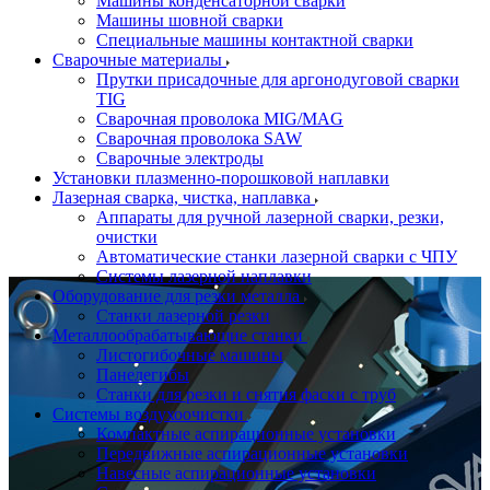
Машины конденсаторной сварки
Машины шовной сварки
Специальные машины контактной сварки
Сварочные материалы
Прутки присадочные для аргонодуговой сварки
TIG
Сварочная проволока MIG/MAG
Сварочная проволока SAW
Сварочные электроды
Установки плазменно-порошковой наплавки
Лазерная сварка, чистка, наплавка
Аппараты для ручной лазерной сварки, резки,
очистки
Автоматические станки лазерной сварки с ЧПУ
Системы лазерной наплавки
Оборудование для резки металла
Станки лазерной резки
Металлообрабатывающие станки
Листогибочные машины
Панелегибы
Станки для резки и снятия фаски с труб
Системы воздухоочистки
Компактные аспирационные установки
Передвижные аспирационные установки
Навесные аспирационные установки