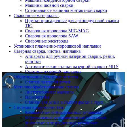
Машины конденсаторной сварки
Машины шовной сварки
Специальные машины контактной сварки
Сварочные материалы
Прутки присадочные для аргонодуговой сварки
TIG
Сварочная проволока MIG/MAG
Сварочная проволока SAW
Сварочные электроды
Установки плазменно-порошковой наплавки
Лазерная сварка, чистка, наплавка
Аппараты для ручной лазерной сварки, резки,
очистки
Автоматические станки лазерной сварки с ЧПУ
Системы лазерной наплавки
Оборудование для резки металла
Станки лазерной резки
Металлообрабатывающие станки
Листогибочные машины
Панелегибы
Станки для резки и снятия фаски с труб
Системы воздухоочистки
Компактные аспирационные установки
Передвижные аспирационные установки
Навесные аспирационные установки