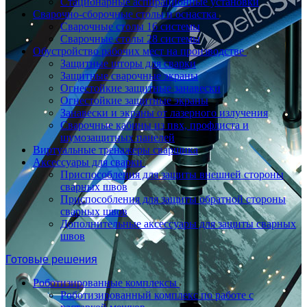
Стационарные аспирационные установки
Сварочно-сборочные столы и оснастка
Сварочные столы 16 системы
Сварочные столы 28 системы
Обустройство рабочих мест на производстве
Защитные шторы для сварки
Защитные сварочные экраны
Огнестойкие защитные занавески
Огнестойкие защитные экраны
Занавески и экраны от лазерного излучения
Сварочные кабины из пвх, профлиста и
шумозащитных панелей
Виртуальные тренажеры сварщика
Аксессуары для сварки
Приспособления для защиты внешней стороны
сварных швов
Приспособления для защиты обратной стороны
сварных швов
Дополнительные аксессуары для защиты сварных
швов
Готовые решения
Роботизированные комплексы
Роботизированный комплекс по работе с