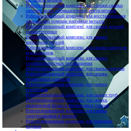
растаркой мешков
Роботизированный комплекс для сборки-сварки
рабочих колес промышленных вентиляторов
Роботизированный комплекс для восстановления
деталей при помощи наплавки металла
Роботизированный комплекс для сварки деталей
сельхозтехники
Роботизированный комплекс для сварки
корпусных деталей
Роботизированный комплекс для сварки корпусов
вентиляторов
Роботизированный комплекс для сварки
крупногабаритных тел вращения
Роботизированный комплекс для сварки отводов
Роботизированный комплекс для сварки
профильных каркасов
Роботизированный комплекс для сварки
ростверков
Роботизированный комплекс для сварки труб
Роботизированный комплекс для сварки
шкворневой балки и фитинговых упоров
Роботизированный комплекс для сварки
электрошкафов и ящиков
Роботизированный комплекс для торцовки
пружин