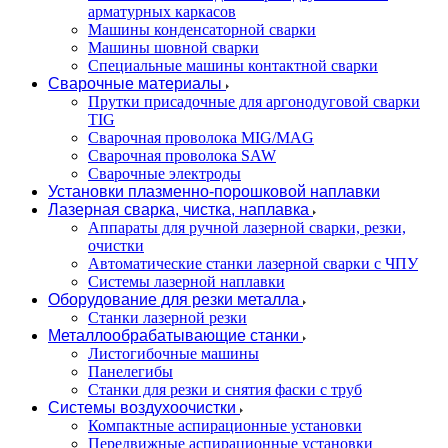
арматурных каркасов
Машины конденсаторной сварки
Машины шовной сварки
Специальные машины контактной сварки
Сварочные материалы
Прутки присадочные для аргонодуговой сварки
TIG
Сварочная проволока MIG/MAG
Сварочная проволока SAW
Сварочные электроды
Установки плазменно-порошковой наплавки
Лазерная сварка, чистка, наплавка
Аппараты для ручной лазерной сварки, резки,
очистки
Автоматические станки лазерной сварки с ЧПУ
Системы лазерной наплавки
Оборудование для резки металла
Станки лазерной резки
Металлообрабатывающие станки
Листогибочные машины
Панелегибы
Станки для резки и снятия фаски с труб
Системы воздухоочистки
Компактные аспирационные установки
Передвижные аспирационные установки