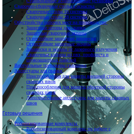
Стационарные аспирационные установки
Сварочно-сборочные столы и оснастка
Сварочные столы 16 системы
Сварочные столы 28 системы
Обустройство рабочих мест на производстве
Защитные шторы для сварки
Защитные сварочные экраны
Огнестойкие защитные занавески
Огнестойкие защитные экраны
Занавески и экраны от лазерного излучения
Сварочные кабины из пвх, профлиста и
шумозащитных панелей
Виртуальные тренажеры сварщика
Аксессуары для сварки
Приспособления для защиты внешней стороны
сварных швов
Приспособления для защиты обратной стороны
сварных швов
Дополнительные аксессуары для защиты сварных
швов
Готовые решения
Роботизированные комплексы
Роботизированный комплекс по работе с