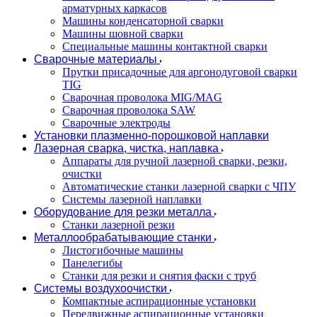
арматурных каркасов
Машины конденсаторной сварки
Машины шовной сварки
Специальные машины контактной сварки
Сварочные материалы
Прутки присадочные для аргонодуговой сварки
TIG
Сварочная проволока MIG/MAG
Сварочная проволока SAW
Сварочные электроды
Установки плазменно-порошковой наплавки
Лазерная сварка, чистка, наплавка
Аппараты для ручной лазерной сварки, резки,
очистки
Автоматические станки лазерной сварки с ЧПУ
Системы лазерной наплавки
Оборудование для резки металла
Станки лазерной резки
Металлообрабатывающие станки
Листогибочные машины
Панелегибы
Станки для резки и снятия фаски с труб
Системы воздухоочистки
Компактные аспирационные установки
Передвижные аспирационные установки