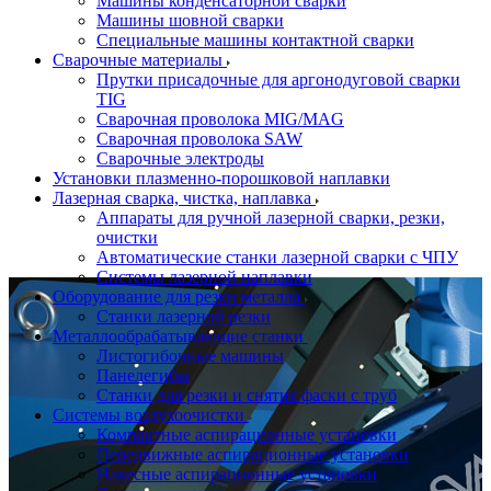
Машины конденсаторной сварки
Машины шовной сварки
Специальные машины контактной сварки
Сварочные материалы
Прутки присадочные для аргонодуговой сварки
TIG
Сварочная проволока MIG/MAG
Сварочная проволока SAW
Сварочные электроды
Установки плазменно-порошковой наплавки
Лазерная сварка, чистка, наплавка
Аппараты для ручной лазерной сварки, резки,
очистки
Автоматические станки лазерной сварки с ЧПУ
Системы лазерной наплавки
Оборудование для резки металла
Станки лазерной резки
Металлообрабатывающие станки
Листогибочные машины
Панелегибы
Станки для резки и снятия фаски с труб
Системы воздухоочистки
Компактные аспирационные установки
Передвижные аспирационные установки
Навесные аспирационные установки