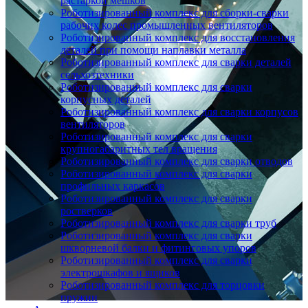
растаркой мешков
Роботизированный комплекс для сборки-сварки
рабочих колес промышленных вентиляторов
Роботизированный комплекс для восстановления
деталей при помощи наплавки металла
Роботизированный комплекс для сварки деталей
сельхозтехники
Роботизированный комплекс для сварки
корпусных деталей
Роботизированный комплекс для сварки корпусов
вентиляторов
Роботизированный комплекс для сварки
крупногабаритных тел вращения
Роботизированный комплекс для сварки отводов
Роботизированный комплекс для сварки
профильных каркасов
Роботизированный комплекс для сварки
ростверков
Роботизированный комплекс для сварки труб
Роботизированный комплекс для сварки
шкворневой балки и фитинговых упоров
Роботизированный комплекс для сварки
электрошкафов и ящиков
Роботизированный комплекс для торцовки
пружин