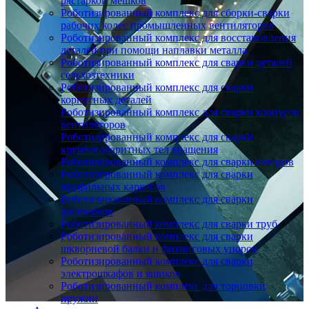
растаркой мешков
Роботизированный комплекс для сборки-сварки
рабочих колес промышленных вентиляторов
Роботизированный комплекс для восстановления
деталей при помощи наплавки металла
Роботизированный комплекс для сварки деталей
сельхозтехники
Роботизированный комплекс для сварки
корпусных деталей
Роботизированный комплекс для сварки корпусов
вентиляторов
Роботизированный комплекс для сварки
крупногабаритных тел вращения
Роботизированный комплекс для сварки отводов
Роботизированный комплекс для сварки
профильных каркасов
Роботизированный комплекс для сварки
ростверков
Роботизированный комплекс для сварки труб
Роботизированный комплекс для сварки
шкворневой балки и фитинговых упоров
Роботизированный комплекс для сварки
электрошкафов и ящиков
Роботизированный комплекс для торцовки
пружин