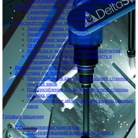
Стационарные аспирационные установки
Сварочно-сборочные столы и оснастка
Сварочные столы 16 системы
Сварочные столы 28 системы
Обустройство рабочих мест на производстве
Защитные шторы для сварки
Защитные сварочные экраны
Огнестойкие защитные занавески
Огнестойкие защитные экраны
Занавески и экраны от лазерного излучения
Сварочные кабины из пвх, профлиста и
шумозащитных панелей
Виртуальные тренажеры сварщика
Аксессуары для сварки
Приспособления для защиты внешней стороны
сварных швов
Приспособления для защиты обратной стороны
сварных швов
Дополнительные аксессуары для защиты сварных
швов
Готовые решения
Роботизированные комплексы
Роботизированный комплекс по работе с