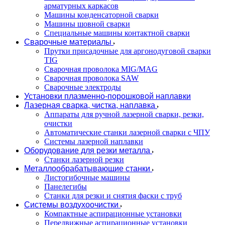
арматурных каркасов
Машины конденсаторной сварки
Машины шовной сварки
Специальные машины контактной сварки
Сварочные материалы
Прутки присадочные для аргонодуговой сварки
TIG
Сварочная проволока MIG/MAG
Сварочная проволока SAW
Сварочные электроды
Установки плазменно-порошковой наплавки
Лазерная сварка, чистка, наплавка
Аппараты для ручной лазерной сварки, резки,
очистки
Автоматические станки лазерной сварки с ЧПУ
Системы лазерной наплавки
Оборудование для резки металла
Станки лазерной резки
Металлообрабатывающие станки
Листогибочные машины
Панелегибы
Станки для резки и снятия фаски с труб
Системы воздухоочистки
Компактные аспирационные установки
Передвижные аспирационные установки