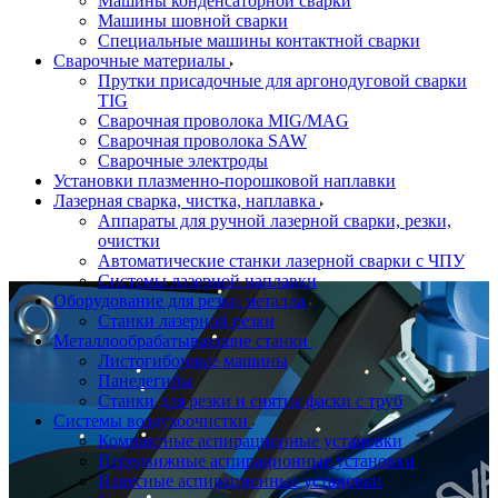
Машины конденсаторной сварки
Машины шовной сварки
Специальные машины контактной сварки
Сварочные материалы
Прутки присадочные для аргонодуговой сварки
TIG
Сварочная проволока MIG/MAG
Сварочная проволока SAW
Сварочные электроды
Установки плазменно-порошковой наплавки
Лазерная сварка, чистка, наплавка
Аппараты для ручной лазерной сварки, резки,
очистки
Автоматические станки лазерной сварки с ЧПУ
Системы лазерной наплавки
Оборудование для резки металла
Станки лазерной резки
Металлообрабатывающие станки
Листогибочные машины
Панелегибы
Станки для резки и снятия фаски с труб
Системы воздухоочистки
Компактные аспирационные установки
Передвижные аспирационные установки
Навесные аспирационные установки