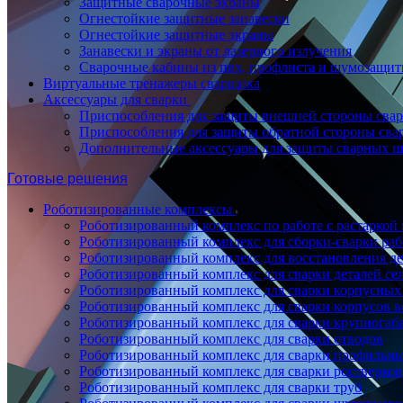
Защитные сварочные экраны
Огнестойкие защитные занавески
Огнестойкие защитные экраны
Занавески и экраны от лазерного излучения
Сварочные кабины из пвх, профлиста и шумозащит
Виртуальные тренажеры сварщика
Аксессуары для сварки
Приспособления для защиты внешней стороны сва
Приспособления для защиты обратной стороны св
Дополнительные аксессуары для защиты сварных 
Готовые решения
Роботизированные комплексы
Роботизированный комплекс по работе с растаркой
Роботизированный комплекс для сборки-сварки ра
Роботизированный комплекс для восстановления д
Роботизированный комплекс для сварки деталей се
Роботизированный комплекс для сварки корпусных
Роботизированный комплекс для сварки корпусов в
Роботизированный комплекс для сварки крупногаб
Роботизированный комплекс для сварки отводов
Роботизированный комплекс для сварки профильны
Роботизированный комплекс для сварки ростверков
Роботизированный комплекс для сварки труб