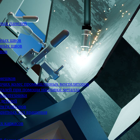
ных панелей
рных швов
арных швов
швов
 мешков
бочих колес промышленных вентиляторов
еталей при помощи наплавки металла
льхозтехники
 деталей
ентиляторов
аритных тел вращения
х каркасов