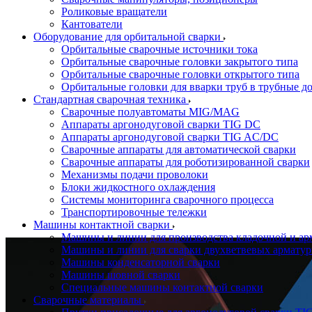
Роликовые вращатели
Кантователи
Оборудование для орбитальной сварки
Орбитальные сварочные источники тока
Орбитальные сварочные головки закрытого типа
Орбитальные сварочные головки открытого типа
Орбитальные головки для вварки труб в трубные д
Стандартная сварочная техника
Сварочные полуавтоматы MIG/MAG
Аппараты аргонодуговой сварки TIG DC
Аппараты аргонодуговой сварки TIG AC/DC
Сварочные аппараты для автоматической сварки
Сварочные аппараты для роботизированной сварки
Механизмы подачи проволоки
Блоки жидкостного охлаждения
Системы мониторинга сварочного процесса
Транспортировочные тележки
Машины контактной сварки
Машины и линии для производства кладочной и ар
Машины и линии для сварки двухветвевых арматур
Машины конденсаторной сварки
Машины шовной сварки
Специальные машины контактной сварки
Сварочные материалы