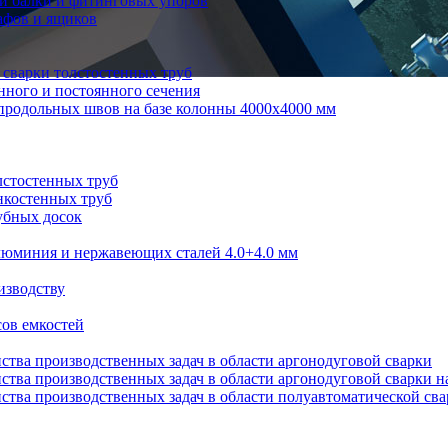
й балки и фитинговых упоров
афов и ящиков
 сварки толстостенных труб
нного и постоянного сечения
продольных швов на базе колонны 4000x4000 мм
лстостенных труб
нкостенных труб
убных досок
алюминия и нержавеющих сталей 4.0+4.0 мм
изводству
ов емкостей
ства производственных задач в области аргонодуговой сварки
ства производственных задач в области аргонодуговой сварки н
ства производственных задач в области полуавтоматической св