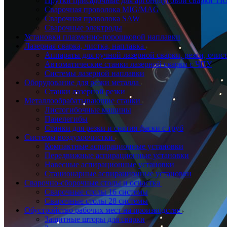
Прутки присадочные для аргонодуговой сварки TI
Сварочная проволока MIG/MAG
Сварочная проволока SAW
Сварочные электроды
Установки плазменно-порошковой наплавки
Лазерная сварка, чистка, наплавка
Аппараты для ручной лазерной сварки, резки, очис
Автоматические станки лазерной сварки с ЧПУ
Системы лазерной наплавки
Оборудование для резки металла
Станки лазерной резки
Металлообрабатывающие станки
Листогибочные машины
Панелегибы
Станки для резки и снятия фаски с труб
Системы воздухоочистки
Компактные аспирационные установки
Передвижные аспирационные установки
Навесные аспирационные установки
Стационарные аспирационные установки
Сварочно-сборочные столы и оснастка
Сварочные столы 16 системы
Сварочные столы 28 системы
Обустройство рабочих мест на производстве
Защитные шторы для сварки