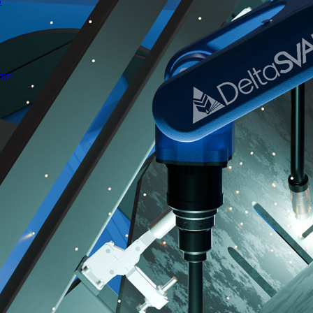
G
тки