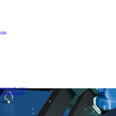
оски
матурной сетки
ных каркасов