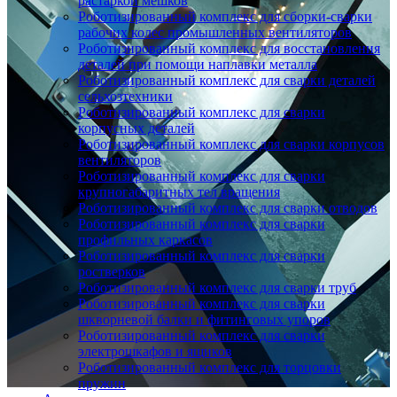
растаркой мешков
Роботизированный комплекс для сборки-сварки
рабочих колес промышленных вентиляторов
Роботизированный комплекс для восстановления
деталей при помощи наплавки металла
Роботизированный комплекс для сварки деталей
сельхозтехники
Роботизированный комплекс для сварки
корпусных деталей
Роботизированный комплекс для сварки корпусов
вентиляторов
Роботизированный комплекс для сварки
крупногабаритных тел вращения
Роботизированный комплекс для сварки отводов
Роботизированный комплекс для сварки
профильных каркасов
Роботизированный комплекс для сварки
ростверков
Роботизированный комплекс для сварки труб
Роботизированный комплекс для сварки
шкворневой балки и фитинговых упоров
Роботизированный комплекс для сварки
электрошкафов и ящиков
Роботизированный комплекс для торцовки
пружин