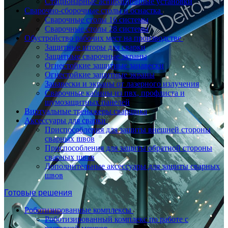
Стационарные аспирационные установки
Сварочно-сборочные столы и оснастка
Сварочные столы 16 системы
Сварочные столы 28 системы
Обустройство рабочих мест на производстве
Защитные шторы для сварки
Защитные сварочные экраны
Огнестойкие защитные занавески
Огнестойкие защитные экраны
Занавески и экраны от лазерного излучения
Сварочные кабины из пвх, профлиста и
шумозащитных панелей
Виртуальные тренажеры сварщика
Аксессуары для сварки
Приспособления для защиты внешней стороны
сварных швов
Приспособления для защиты обратной стороны
сварных швов
Дополнительные аксессуары для защиты сварных
швов
Готовые решения
Роботизированные комплексы
Роботизированный комплекс по работе с