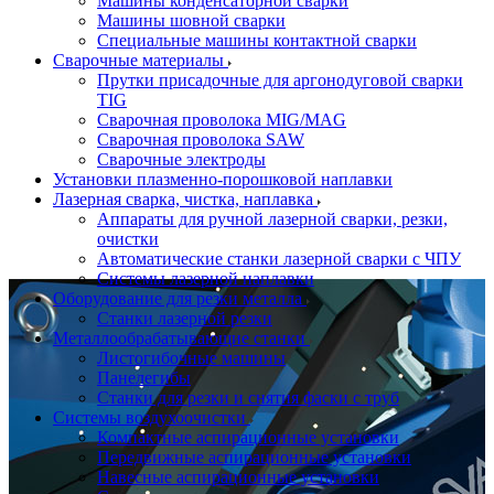
Машины конденсаторной сварки
Машины шовной сварки
Специальные машины контактной сварки
Сварочные материалы
Прутки присадочные для аргонодуговой сварки
TIG
Сварочная проволока MIG/MAG
Сварочная проволока SAW
Сварочные электроды
Установки плазменно-порошковой наплавки
Лазерная сварка, чистка, наплавка
Аппараты для ручной лазерной сварки, резки,
очистки
Автоматические станки лазерной сварки с ЧПУ
Системы лазерной наплавки
Оборудование для резки металла
Станки лазерной резки
Металлообрабатывающие станки
Листогибочные машины
Панелегибы
Станки для резки и снятия фаски с труб
Системы воздухоочистки
Компактные аспирационные установки
Передвижные аспирационные установки
Навесные аспирационные установки