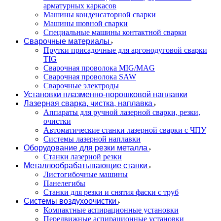
арматурных каркасов
Машины конденсаторной сварки
Машины шовной сварки
Специальные машины контактной сварки
Сварочные материалы
Прутки присадочные для аргонодуговой сварки
TIG
Сварочная проволока MIG/MAG
Сварочная проволока SAW
Сварочные электроды
Установки плазменно-порошковой наплавки
Лазерная сварка, чистка, наплавка
Аппараты для ручной лазерной сварки, резки,
очистки
Автоматические станки лазерной сварки с ЧПУ
Системы лазерной наплавки
Оборудование для резки металла
Станки лазерной резки
Металлообрабатывающие станки
Листогибочные машины
Панелегибы
Станки для резки и снятия фаски с труб
Системы воздухоочистки
Компактные аспирационные установки
Передвижные аспирационные установки