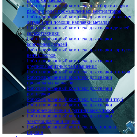
растаркой мешков
Роботизированный комплекс для сборки-сварки
рабочих колес промышленных вентиляторов
Роботизированный комплекс для восстановления
деталей при помощи наплавки металла
Роботизированный комплекс для сварки деталей
сельхозтехники
Роботизированный комплекс для сварки
корпусных деталей
Роботизированный комплекс для сварки корпусов
вентиляторов
Роботизированный комплекс для сварки
крупногабаритных тел вращения
Роботизированный комплекс для сварки отводов
Роботизированный комплекс для сварки
профильных каркасов
Роботизированный комплекс для сварки
ростверков
Роботизированный комплекс для сварки труб
Роботизированный комплекс для сварки
шкворневой балки и фитинговых упоров
Роботизированный комплекс для сварки
электрошкафов и ящиков
Роботизированный комплекс для торцовки
пружин