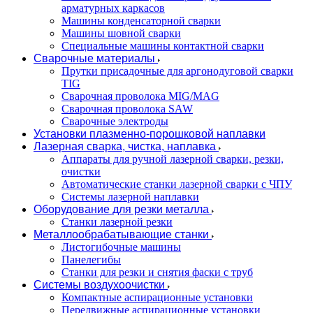
арматурных каркасов
Машины конденсаторной сварки
Машины шовной сварки
Специальные машины контактной сварки
Сварочные материалы
Прутки присадочные для аргонодуговой сварки
TIG
Сварочная проволока MIG/MAG
Сварочная проволока SAW
Сварочные электроды
Установки плазменно-порошковой наплавки
Лазерная сварка, чистка, наплавка
Аппараты для ручной лазерной сварки, резки,
очистки
Автоматические станки лазерной сварки с ЧПУ
Системы лазерной наплавки
Оборудование для резки металла
Станки лазерной резки
Металлообрабатывающие станки
Листогибочные машины
Панелегибы
Станки для резки и снятия фаски с труб
Системы воздухоочистки
Компактные аспирационные установки
Передвижные аспирационные установки