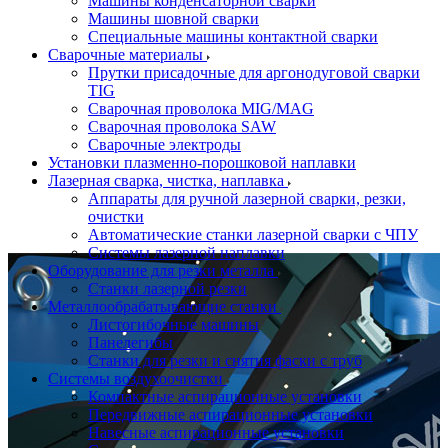
Машины конденсаторной сварки
Машины шовной сварки
Специальные машины контактной сварки
Сварочные материалы
Прутки присадочные для аргонодуговой сварки
TIG
Сварочная проволока MIG/MAG
Сварочная проволока SAW
Сварочные электроды
Установки плазменно-порошковой наплавки
Лазерная сварка, чистка, наплавка
Аппараты для ручной лазерной сварки, резки,
очистки
Автоматические станки лазерной сварки с ЧПУ
Системы лазерной наплавки
Оборудование для резки металла
Станки лазерной резки
Металлообрабатывающие станки
Листогибочные машины
Панелегибы
Станки для резки и снятия фаски с труб
Системы воздухоочистки
Компактные аспирационные установки
Передвижные аспирационные установки
Навесные аспирационные установки