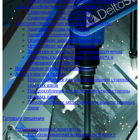
Стационарные аспирационные установки
Сварочно-сборочные столы и оснастка
Сварочные столы 16 системы
Сварочные столы 28 системы
Обустройство рабочих мест на производстве
Защитные шторы для сварки
Защитные сварочные экраны
Огнестойкие защитные занавески
Огнестойкие защитные экраны
Занавески и экраны от лазерного излучения
Сварочные кабины из пвх, профлиста и
шумозащитных панелей
Виртуальные тренажеры сварщика
Аксессуары для сварки
Приспособления для защиты внешней стороны
сварных швов
Приспособления для защиты обратной стороны
сварных швов
Дополнительные аксессуары для защиты сварных
швов
Готовые решения
Роботизированные комплексы
Роботизированный комплекс по работе с