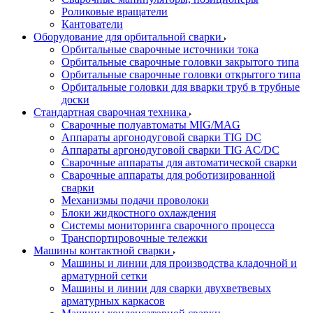
Роликовые вращатели
Кантователи
Оборудование для орбитальной сварки
Орбитальные сварочные источники тока
Орбитальные сварочные головки закрытого типа
Орбитальные сварочные головки открытого типа
Орбитальные головки для вварки труб в трубные
доски
Стандартная сварочная техника
Сварочные полуавтоматы MIG/MAG
Аппараты аргонодуговой сварки TIG DC
Аппараты аргонодуговой сварки TIG AC/DC
Сварочные аппараты для автоматической сварки
Сварочные аппараты для роботизированной
сварки
Механизмы подачи проволоки
Блоки жидкостного охлаждения
Системы мониторинга сварочного процесса
Транспортировочные тележки
Машины контактной сварки
Машины и линии для производства кладочной и
арматурной сетки
Машины и линии для сварки двухветвевых
арматурных каркасов