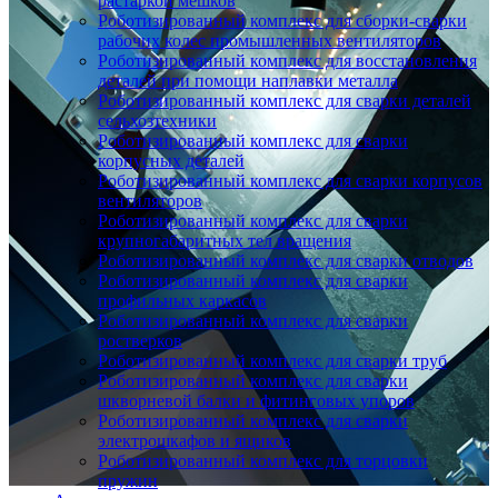
растаркой мешков
Роботизированный комплекс для сборки-сварки
рабочих колес промышленных вентиляторов
Роботизированный комплекс для восстановления
деталей при помощи наплавки металла
Роботизированный комплекс для сварки деталей
сельхозтехники
Роботизированный комплекс для сварки
корпусных деталей
Роботизированный комплекс для сварки корпусов
вентиляторов
Роботизированный комплекс для сварки
крупногабаритных тел вращения
Роботизированный комплекс для сварки отводов
Роботизированный комплекс для сварки
профильных каркасов
Роботизированный комплекс для сварки
ростверков
Роботизированный комплекс для сварки труб
Роботизированный комплекс для сварки
шкворневой балки и фитинговых упоров
Роботизированный комплекс для сварки
электрошкафов и ящиков
Роботизированный комплекс для торцовки
пружин