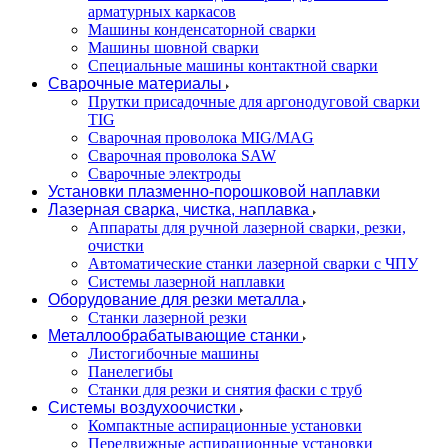
арматурных каркасов
Машины конденсаторной сварки
Машины шовной сварки
Специальные машины контактной сварки
Сварочные материалы
Прутки присадочные для аргонодуговой сварки
TIG
Сварочная проволока MIG/MAG
Сварочная проволока SAW
Сварочные электроды
Установки плазменно-порошковой наплавки
Лазерная сварка, чистка, наплавка
Аппараты для ручной лазерной сварки, резки,
очистки
Автоматические станки лазерной сварки с ЧПУ
Системы лазерной наплавки
Оборудование для резки металла
Станки лазерной резки
Металлообрабатывающие станки
Листогибочные машины
Панелегибы
Станки для резки и снятия фаски с труб
Системы воздухоочистки
Компактные аспирационные установки
Передвижные аспирационные установки