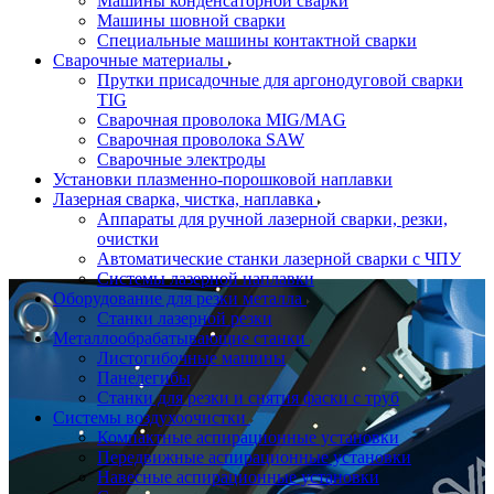
Машины конденсаторной сварки
Машины шовной сварки
Специальные машины контактной сварки
Сварочные материалы
Прутки присадочные для аргонодуговой сварки
TIG
Сварочная проволока MIG/MAG
Сварочная проволока SAW
Сварочные электроды
Установки плазменно-порошковой наплавки
Лазерная сварка, чистка, наплавка
Аппараты для ручной лазерной сварки, резки,
очистки
Автоматические станки лазерной сварки с ЧПУ
Системы лазерной наплавки
Оборудование для резки металла
Станки лазерной резки
Металлообрабатывающие станки
Листогибочные машины
Панелегибы
Станки для резки и снятия фаски с труб
Системы воздухоочистки
Компактные аспирационные установки
Передвижные аспирационные установки
Навесные аспирационные установки