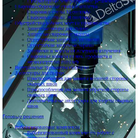
Стационарные аспирационные установки
Сварочно-сборочные столы и оснастка
Сварочные столы 16 системы
Сварочные столы 28 системы
Обустройство рабочих мест на производстве
Защитные шторы для сварки
Защитные сварочные экраны
Огнестойкие защитные занавески
Огнестойкие защитные экраны
Занавески и экраны от лазерного излучения
Сварочные кабины из пвх, профлиста и
шумозащитных панелей
Виртуальные тренажеры сварщика
Аксессуары для сварки
Приспособления для защиты внешней стороны
сварных швов
Приспособления для защиты обратной стороны
сварных швов
Дополнительные аксессуары для защиты сварных
швов
Готовые решения
Роботизированные комплексы
Роботизированный комплекс по работе с