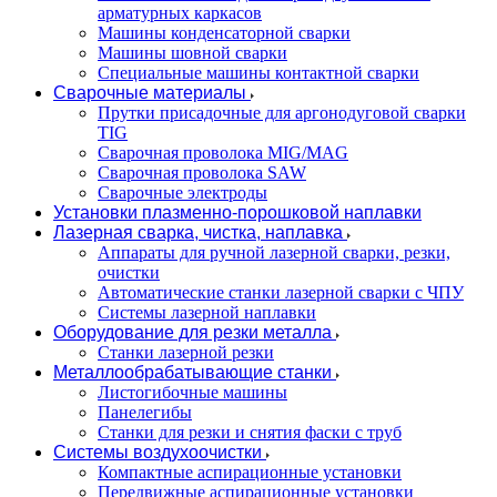
арматурных каркасов
Машины конденсаторной сварки
Машины шовной сварки
Специальные машины контактной сварки
Сварочные материалы
Прутки присадочные для аргонодуговой сварки
TIG
Сварочная проволока MIG/MAG
Сварочная проволока SAW
Сварочные электроды
Установки плазменно-порошковой наплавки
Лазерная сварка, чистка, наплавка
Аппараты для ручной лазерной сварки, резки,
очистки
Автоматические станки лазерной сварки с ЧПУ
Системы лазерной наплавки
Оборудование для резки металла
Станки лазерной резки
Металлообрабатывающие станки
Листогибочные машины
Панелегибы
Станки для резки и снятия фаски с труб
Системы воздухоочистки
Компактные аспирационные установки
Передвижные аспирационные установки