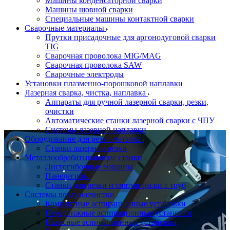
Машины конденсаторной сварки
Машины шовной сварки
Специальные машины контактной сварки
Сварочные материалы
Прутки присадочные для аргонодуговой сварки
TIG
Сварочная проволока MIG/MAG
Сварочная проволока SAW
Сварочные электроды
Установки плазменно-порошковой наплавки
Лазерная сварка, чистка, наплавка
Аппараты для ручной лазерной сварки, резки,
очистки
Автоматические станки лазерной сварки с ЧПУ
Системы лазерной наплавки
Оборудование для резки металла
Станки лазерной резки
Металлообрабатывающие станки
Листогибочные машины
Панелегибы
Станки для резки и снятия фаски с труб
Системы воздухоочистки
Компактные аспирационные установки
Передвижные аспирационные установки
Навесные аспирационные установки