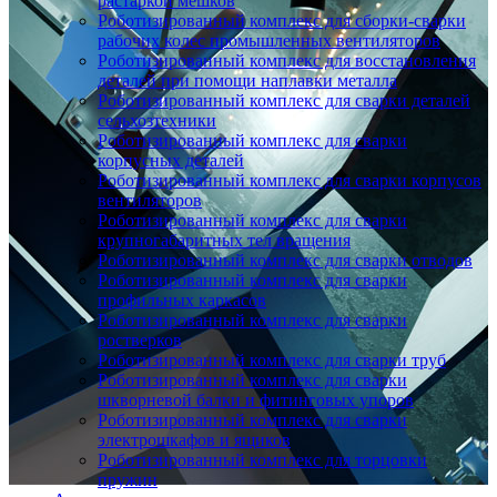
растаркой мешков
Роботизированный комплекс для сборки-сварки
рабочих колес промышленных вентиляторов
Роботизированный комплекс для восстановления
деталей при помощи наплавки металла
Роботизированный комплекс для сварки деталей
сельхозтехники
Роботизированный комплекс для сварки
корпусных деталей
Роботизированный комплекс для сварки корпусов
вентиляторов
Роботизированный комплекс для сварки
крупногабаритных тел вращения
Роботизированный комплекс для сварки отводов
Роботизированный комплекс для сварки
профильных каркасов
Роботизированный комплекс для сварки
ростверков
Роботизированный комплекс для сварки труб
Роботизированный комплекс для сварки
шкворневой балки и фитинговых упоров
Роботизированный комплекс для сварки
электрошкафов и ящиков
Роботизированный комплекс для торцовки
пружин