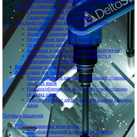
Стационарные аспирационные установки
Сварочно-сборочные столы и оснастка
Сварочные столы 16 системы
Сварочные столы 28 системы
Обустройство рабочих мест на производстве
Защитные шторы для сварки
Защитные сварочные экраны
Огнестойкие защитные занавески
Огнестойкие защитные экраны
Занавески и экраны от лазерного излучения
Сварочные кабины из пвх, профлиста и
шумозащитных панелей
Виртуальные тренажеры сварщика
Аксессуары для сварки
Приспособления для защиты внешней стороны
сварных швов
Приспособления для защиты обратной стороны
сварных швов
Дополнительные аксессуары для защиты сварных
швов
Готовые решения
Роботизированные комплексы
Роботизированный комплекс по работе с