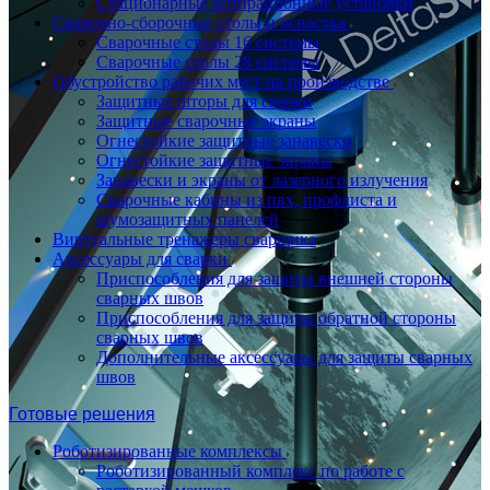
Стационарные аспирационные установки
Сварочно-сборочные столы и оснастка
Сварочные столы 16 системы
Сварочные столы 28 системы
Обустройство рабочих мест на производстве
Защитные шторы для сварки
Защитные сварочные экраны
Огнестойкие защитные занавески
Огнестойкие защитные экраны
Занавески и экраны от лазерного излучения
Сварочные кабины из пвх, профлиста и
шумозащитных панелей
Виртуальные тренажеры сварщика
Аксессуары для сварки
Приспособления для защиты внешней стороны
сварных швов
Приспособления для защиты обратной стороны
сварных швов
Дополнительные аксессуары для защиты сварных
швов
Готовые решения
Роботизированные комплексы
Роботизированный комплекс по работе с