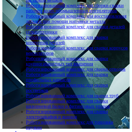
растаркой мешков
Роботизированный комплекс для сборки-сварки
рабочих колес промышленных вентиляторов
Роботизированный комплекс для восстановления
деталей при помощи наплавки металла
Роботизированный комплекс для сварки деталей
сельхозтехники
Роботизированный комплекс для сварки
корпусных деталей
Роботизированный комплекс для сварки корпусов
вентиляторов
Роботизированный комплекс для сварки
крупногабаритных тел вращения
Роботизированный комплекс для сварки отводов
Роботизированный комплекс для сварки
профильных каркасов
Роботизированный комплекс для сварки
ростверков
Роботизированный комплекс для сварки труб
Роботизированный комплекс для сварки
шкворневой балки и фитинговых упоров
Роботизированный комплекс для сварки
электрошкафов и ящиков
Роботизированный комплекс для торцовки
пружин