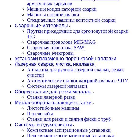
арматурных каркасов
Машины конденсаторной сварки
Машины шовной сварки
Специальные машины контактной сварки
Сварочные материалы
Прутки присадочные для аргонодуговой сварки
TIG
Сварочная проволока MIG/MAG
Сварочная проволока SAW
Сварочные электроды
Установки плазменно-порошковой наплавки
Лазерная сварка, чистка, наплавка
Аппараты для ручной лазерной сварки, резки,
очистки
Автоматические станки лазерной сварки с ЧПУ
Системы лазерной наплавки
Оборудование для резки металла
Станки лазерной резки
Металлообрабатывающие станки
Листогибочные машины
Панелегибы
Станки для резки и снятия фаски с труб
Системы воздухоочистки
Компактные аспирационные установки
Передвижные аспирационные установки