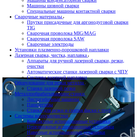
Машины конденсаторной сварки
Машины шовной сварки
Специальные машины контактной сварки
Сварочные материалы
Прутки присадочные для аргонодуговой сварки
TIG
Сварочная проволока MIG/MAG
Сварочная проволока SAW
Сварочные электроды
Установки плазменно-порошковой наплавки
Лазерная сварка, чистка, наплавка
Аппараты для ручной лазерной сварки, резки,
очистки
Автоматические станки лазерной сварки с ЧПУ
Системы лазерной наплавки
Оборудование для резки металла
Станки лазерной резки
Металлообрабатывающие станки
Листогибочные машины
Панелегибы
Станки для резки и снятия фаски с труб
Системы воздухоочистки
Компактные аспирационные установки
Передвижные аспирационные установки
Навесные аспирационные установки