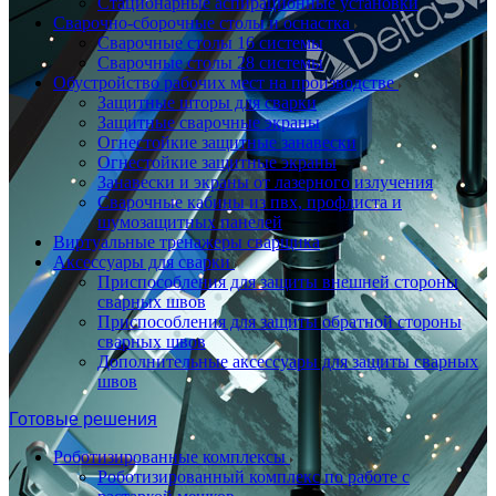
Стационарные аспирационные установки
Сварочно-сборочные столы и оснастка
Сварочные столы 16 системы
Сварочные столы 28 системы
Обустройство рабочих мест на производстве
Защитные шторы для сварки
Защитные сварочные экраны
Огнестойкие защитные занавески
Огнестойкие защитные экраны
Занавески и экраны от лазерного излучения
Сварочные кабины из пвх, профлиста и
шумозащитных панелей
Виртуальные тренажеры сварщика
Аксессуары для сварки
Приспособления для защиты внешней стороны
сварных швов
Приспособления для защиты обратной стороны
сварных швов
Дополнительные аксессуары для защиты сварных
швов
Готовые решения
Роботизированные комплексы
Роботизированный комплекс по работе с