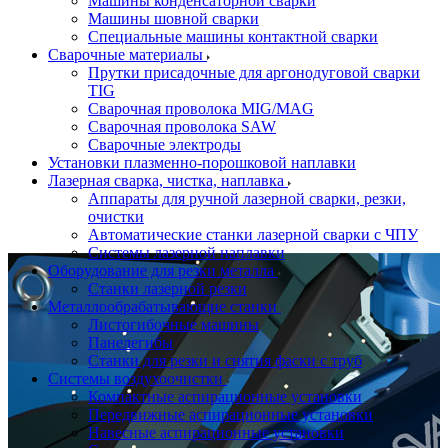
Машины конденсаторной сварки
Машины шовной сварки
Специальные машины контактной сварки
Сварочные материалы
Прутки присадочные для аргонодуговой сварки
TIG
Сварочная проволока MIG/MAG
Сварочная проволока SAW
Сварочные электроды
Установки плазменно-порошковой наплавки
Лазерная сварка, чистка, наплавка
Аппараты для ручной лазерной сварки, резки,
очистки
Автоматические станки лазерной сварки с ЧПУ
Системы лазерной наплавки
Оборудование для резки металла
Станки лазерной резки
Металлообрабатывающие станки
Листогибочные машины
Панелегибы
Станки для резки и снятия фаски с труб
Системы воздухоочистки
Компактные аспирационные установки
Передвижные аспирационные установки
Навесные аспирационные установки