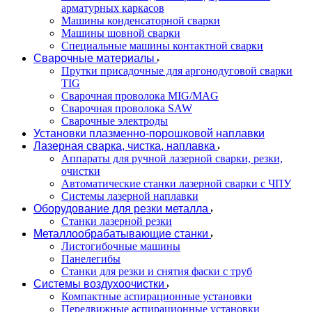
арматурных каркасов
Машины конденсаторной сварки
Машины шовной сварки
Специальные машины контактной сварки
Сварочные материалы
Прутки присадочные для аргонодуговой сварки
TIG
Сварочная проволока MIG/MAG
Сварочная проволока SAW
Сварочные электроды
Установки плазменно-порошковой наплавки
Лазерная сварка, чистка, наплавка
Аппараты для ручной лазерной сварки, резки,
очистки
Автоматические станки лазерной сварки с ЧПУ
Системы лазерной наплавки
Оборудование для резки металла
Станки лазерной резки
Металлообрабатывающие станки
Листогибочные машины
Панелегибы
Станки для резки и снятия фаски с труб
Системы воздухоочистки
Компактные аспирационные установки
Передвижные аспирационные установки