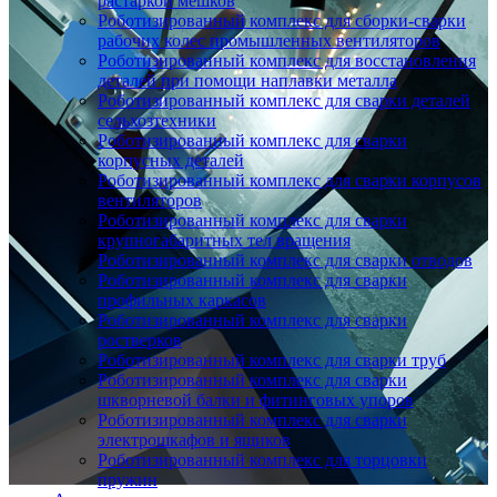
растаркой мешков
Роботизированный комплекс для сборки-сварки
рабочих колес промышленных вентиляторов
Роботизированный комплекс для восстановления
деталей при помощи наплавки металла
Роботизированный комплекс для сварки деталей
сельхозтехники
Роботизированный комплекс для сварки
корпусных деталей
Роботизированный комплекс для сварки корпусов
вентиляторов
Роботизированный комплекс для сварки
крупногабаритных тел вращения
Роботизированный комплекс для сварки отводов
Роботизированный комплекс для сварки
профильных каркасов
Роботизированный комплекс для сварки
ростверков
Роботизированный комплекс для сварки труб
Роботизированный комплекс для сварки
шкворневой балки и фитинговых упоров
Роботизированный комплекс для сварки
электрошкафов и ящиков
Роботизированный комплекс для торцовки
пружин