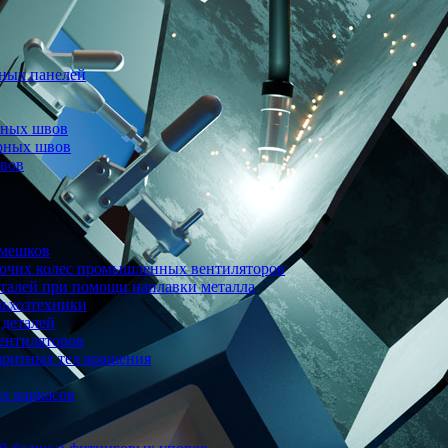
ных панелей
рных швов
арных швов
швов
 мешков
бочих колес промышленных вентиляторов
еталей при помощи наплавки металла
льхозтехники
 деталей
ентиляторов
аритных тел вращения
х каркасов