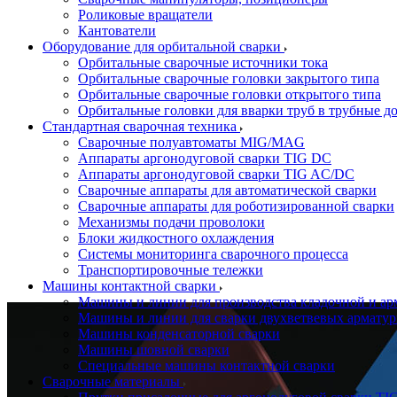
Роликовые вращатели
Кантователи
Оборудование для орбитальной сварки
Орбитальные сварочные источники тока
Орбитальные сварочные головки закрытого типа
Орбитальные сварочные головки открытого типа
Орбитальные головки для вварки труб в трубные д
Стандартная сварочная техника
Сварочные полуавтоматы MIG/MAG
Аппараты аргонодуговой сварки TIG DC
Аппараты аргонодуговой сварки TIG AC/DC
Сварочные аппараты для автоматической сварки
Сварочные аппараты для роботизированной сварки
Механизмы подачи проволоки
Блоки жидкостного охлаждения
Системы мониторинга сварочного процесса
Транспортировочные тележки
Машины контактной сварки
Машины и линии для производства кладочной и ар
Машины и линии для сварки двухветвевых арматур
Машины конденсаторной сварки
Машины шовной сварки
Специальные машины контактной сварки
Сварочные материалы