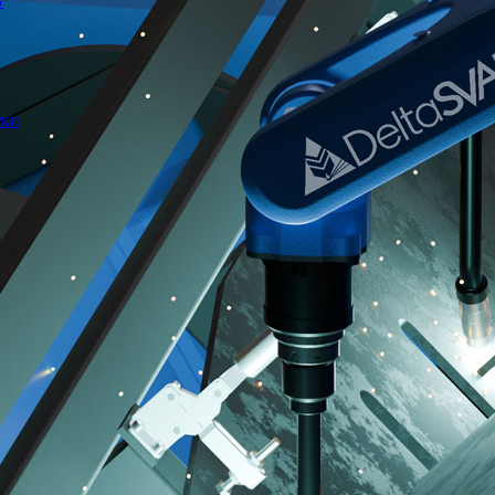
G
тки