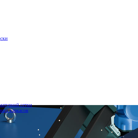
оски
матурной сетки
ных каркасов