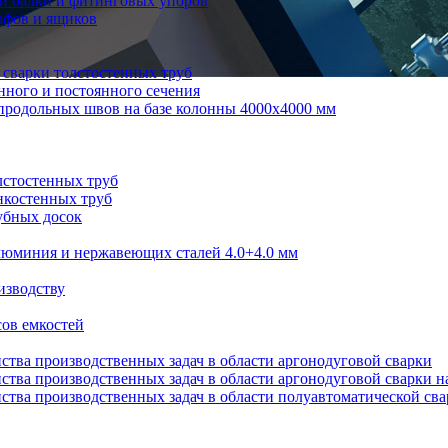
й балки и фитинговых упоров
афов и ящиков
 сварки толстостенных труб
нного и постоянного сечения
продольных швов на базе колонны 4000x4000 мм
лстостенных труб
нкостенных труб
убных досок
алюминия и нержавеющих сталей 4.0+4.0 мм
изводству
ов емкостей
ства производственных задач в области аргонодуговой сварки
ства производственных задач в области аргонодуговой сварки н
ства производственных задач в области полуавтоматической св