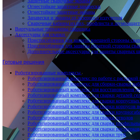
Защитные сварочные экраны
Огнестойкие защитные занавески
Огнестойкие защитные экраны
Занавески и экраны от лазерного излучения
Сварочные кабины из пвх, профлиста и шумозащит
Виртуальные тренажеры сварщика
Аксессуары для сварки
Приспособления для защиты внешней стороны сва
Приспособления для защиты обратной стороны св
Дополнительные аксессуары для защиты сварных 
Готовые решения
Роботизированные комплексы
Роботизированный комплекс по работе с растаркой
Роботизированный комплекс для сборки-сварки ра
Роботизированный комплекс для восстановления д
Роботизированный комплекс для сварки деталей се
Роботизированный комплекс для сварки корпусных
Роботизированный комплекс для сварки корпусов в
Роботизированный комплекс для сварки крупногаб
Роботизированный комплекс для сварки отводов
Роботизированный комплекс для сварки профильны
Роботизированный комплекс для сварки ростверков
Роботизированный комплекс для сварки труб