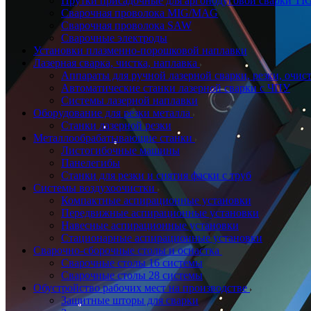
Прутки присадочные для аргонодуговой сварки TI
Сварочная проволока MIG/MAG
Сварочная проволока SAW
Сварочные электроды
Установки плазменно-порошковой наплавки
Лазерная сварка, чистка, наплавка
Аппараты для ручной лазерной сварки, резки, очис
Автоматические станки лазерной сварки с ЧПУ
Системы лазерной наплавки
Оборудование для резки металла
Станки лазерной резки
Металлообрабатывающие станки
Листогибочные машины
Панелегибы
Станки для резки и снятия фаски с труб
Системы воздухоочистки
Компактные аспирационные установки
Передвижные аспирационные установки
Навесные аспирационные установки
Стационарные аспирационные установки
Сварочно-сборочные столы и оснастка
Сварочные столы 16 системы
Сварочные столы 28 системы
Обустройство рабочих мест на производстве
Защитные шторы для сварки