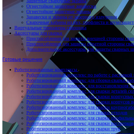
Защитные сварочные экраны
Огнестойкие защитные занавески
Огнестойкие защитные экраны
Занавески и экраны от лазерного излучения
Сварочные кабины из пвх, профлиста и шумозащит
Виртуальные тренажеры сварщика
Аксессуары для сварки
Приспособления для защиты внешней стороны сва
Приспособления для защиты обратной стороны св
Дополнительные аксессуары для защиты сварных 
Готовые решения
Роботизированные комплексы
Роботизированный комплекс по работе с растаркой
Роботизированный комплекс для сборки-сварки ра
Роботизированный комплекс для восстановления д
Роботизированный комплекс для сварки деталей се
Роботизированный комплекс для сварки корпусных
Роботизированный комплекс для сварки корпусов в
Роботизированный комплекс для сварки крупногаб
Роботизированный комплекс для сварки отводов
Роботизированный комплекс для сварки профильны
Роботизированный комплекс для сварки ростверков
Роботизированный комплекс для сварки труб