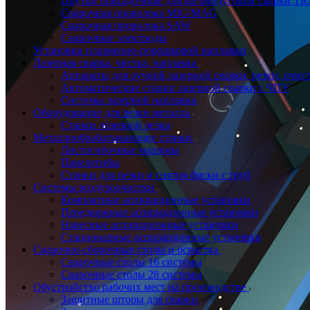
Прутки присадочные для аргонодуговой сварки TI
Сварочная проволока MIG/MAG
Сварочная проволока SAW
Сварочные электроды
Установки плазменно-порошковой наплавки
Лазерная сварка, чистка, наплавка
Аппараты для ручной лазерной сварки, резки, очис
Автоматические станки лазерной сварки с ЧПУ
Системы лазерной наплавки
Оборудование для резки металла
Станки лазерной резки
Металлообрабатывающие станки
Листогибочные машины
Панелегибы
Станки для резки и снятия фаски с труб
Системы воздухоочистки
Компактные аспирационные установки
Передвижные аспирационные установки
Навесные аспирационные установки
Стационарные аспирационные установки
Сварочно-сборочные столы и оснастка
Сварочные столы 16 системы
Сварочные столы 28 системы
Обустройство рабочих мест на производстве
Защитные шторы для сварки