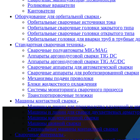
Роликовые вращатели
Кантователи
Оборудование для орбитальной сварки
Орбитальные сварочные источники тока
Орбитальные сварочные головки закрытого типа
Орбитальные сварочные головки открытого типа
Орбитальные головки для вварки труб в трубные д
Стандартная сварочная техника
Сварочные полуавтоматы MIG/MAG
Аппараты аргонодуговой сварки TIG DC
Аппараты аргонодуговой сварки TIG AC/DC
Сварочные аппараты для автоматической сварки
Сварочные аппараты для роботизированной сварки
Механизмы подачи проволоки
Блоки жидкостного охлаждения
Системы мониторинга сварочного процесса
Транспортировочные тележки
Машины контактной сварки
Машины и линии для производства кладочной и ар
Машины и линии для сварки двухветвевых арматур
Машины конденсаторной сварки
Машины шовной сварки
Специальные машины контактной сварки
Сварочные материалы