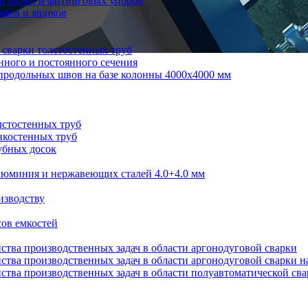
й балки и фитинговых упоров
афов и ящиков
 сварки толстостенных труб
нного и постоянного сечения
продольных швов на базе колонны 4000x4000 мм
лстостенных труб
нкостенных труб
убных досок
алюминия и нержавеющих сталей 4.0+4.0 мм
изводству
ов емкостей
ства производственных задач в области аргонодуговой сварки
ства производственных задач в области аргонодуговой сварки н
ства производственных задач в области полуавтоматической св