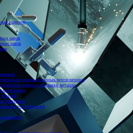
ных панелей
рных швов
арных швов
швов
 мешков
бочих колес промышленных вентиляторов
еталей при помощи наплавки металла
льхозтехники
 деталей
ентиляторов
аритных тел вращения
х каркасов