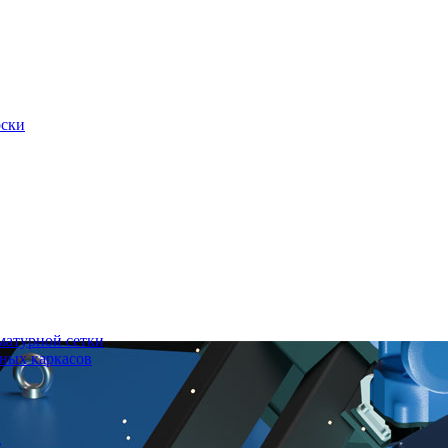
оски
матурной сетки
ных каркасов