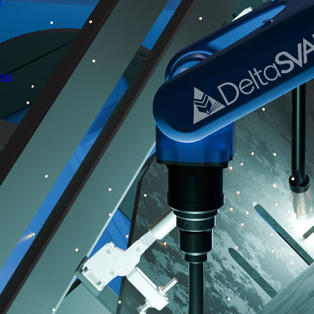
G
тки