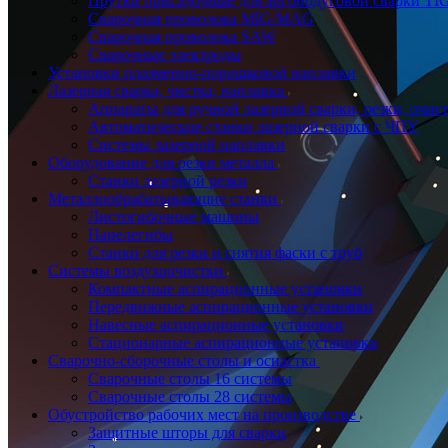
Прутки присадочные для аргонодуговой сварки TI
Сварочная проволока MIG/MAG
Сварочная проволока SAW
Сварочные электроды
Установки плазменно-порошковой наплавки
Лазерная сварка, чистка, наплавка
Аппараты для ручной лазерной сварки, резки, очис
Автоматические станки лазерной сварки с ЧПУ
Системы лазерной наплавки
Оборудование для резки металла
Станки лазерной резки
Металлообрабатывающие станки
Листогибочные машины
Панелегибы
Станки для резки и снятия фаски с труб
Системы воздухоочистки
Компактные аспирационные установки
Передвижные аспирационные установки
Навесные аспирационные установки
Стационарные аспирационные установки
Сварочно-сборочные столы и оснастка
Сварочные столы 16 системы
Сварочные столы 28 системы
Обустройство рабочих мест на производстве
Защитные шторы для сварки