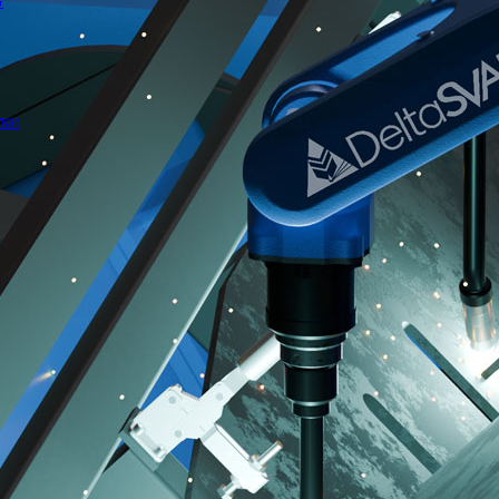
G
тки