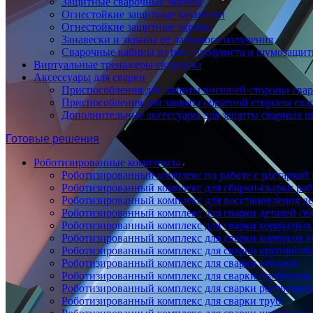
Защитные сварочные экраны
Огнестойкие защитные занавески
Огнестойкие защитные экраны
Занавески и экраны от лазерного излучения
Сварочные кабины из пвх, профлиста и шумозащит
Виртуальные тренажеры сварщика
Аксессуары для сварки
Приспособления для защиты внешней стороны сва
Приспособления для защиты обратной стороны св
Дополнительные аксессуары для защиты сварных 
Готовые решения
Роботизированные комплексы
Роботизированный комплекс по работе с растаркой
Роботизированный комплекс для сборки-сварки ра
Роботизированный комплекс для восстановления д
Роботизированный комплекс для сварки деталей се
Роботизированный комплекс для сварки корпусных
Роботизированный комплекс для сварки корпусов в
Роботизированный комплекс для сварки крупногаб
Роботизированный комплекс для сварки отводов
Роботизированный комплекс для сварки профильны
Роботизированный комплекс для сварки ростверков
Роботизированный комплекс для сварки труб