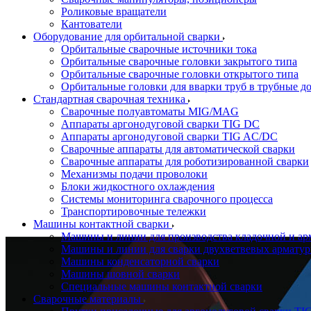
Роликовые вращатели
Кантователи
Оборудование для орбитальной сварки
Орбитальные сварочные источники тока
Орбитальные сварочные головки закрытого типа
Орбитальные сварочные головки открытого типа
Орбитальные головки для вварки труб в трубные д
Стандартная сварочная техника
Сварочные полуавтоматы MIG/MAG
Аппараты аргонодуговой сварки TIG DC
Аппараты аргонодуговой сварки TIG AC/DC
Сварочные аппараты для автоматической сварки
Сварочные аппараты для роботизированной сварки
Механизмы подачи проволоки
Блоки жидкостного охлаждения
Системы мониторинга сварочного процесса
Транспортировочные тележки
Машины контактной сварки
Машины и линии для производства кладочной и ар
Машины и линии для сварки двухветвевых арматур
Машины конденсаторной сварки
Машины шовной сварки
Специальные машины контактной сварки
Сварочные материалы