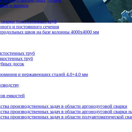
й балки и фитинговых упоров
афов и ящиков
 сварки толстостенных труб
нного и постоянного сечения
продольных швов на базе колонны 4000x4000 мм
лстостенных труб
нкостенных труб
убных досок
алюминия и нержавеющих сталей 4.0+4.0 мм
изводству
ов емкостей
ства производственных задач в области аргонодуговой сварки
ства производственных задач в области аргонодуговой сварки н
ства производственных задач в области полуавтоматической св