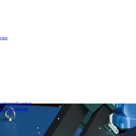
оски
матурной сетки
ных каркасов