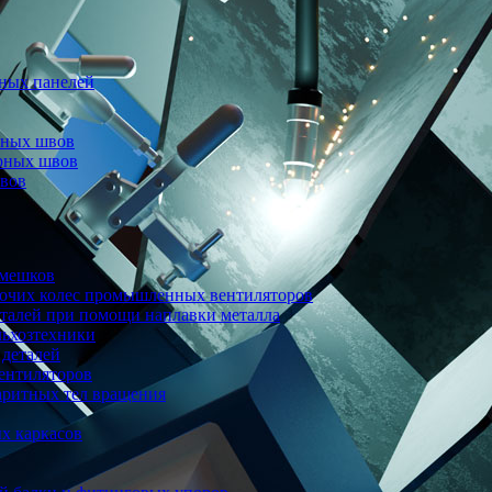
ных панелей
рных швов
арных швов
швов
 мешков
бочих колес промышленных вентиляторов
еталей при помощи наплавки металла
льхозтехники
 деталей
ентиляторов
аритных тел вращения
х каркасов