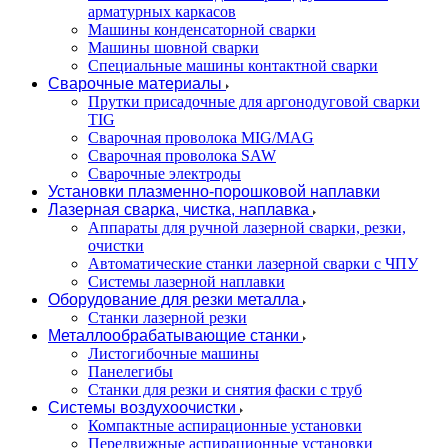
арматурных каркасов
Машины конденсаторной сварки
Машины шовной сварки
Специальные машины контактной сварки
Сварочные материалы
Прутки присадочные для аргонодуговой сварки
TIG
Сварочная проволока MIG/MAG
Сварочная проволока SAW
Сварочные электроды
Установки плазменно-порошковой наплавки
Лазерная сварка, чистка, наплавка
Аппараты для ручной лазерной сварки, резки,
очистки
Автоматические станки лазерной сварки с ЧПУ
Системы лазерной наплавки
Оборудование для резки металла
Станки лазерной резки
Металлообрабатывающие станки
Листогибочные машины
Панелегибы
Станки для резки и снятия фаски с труб
Системы воздухоочистки
Компактные аспирационные установки
Передвижные аспирационные установки