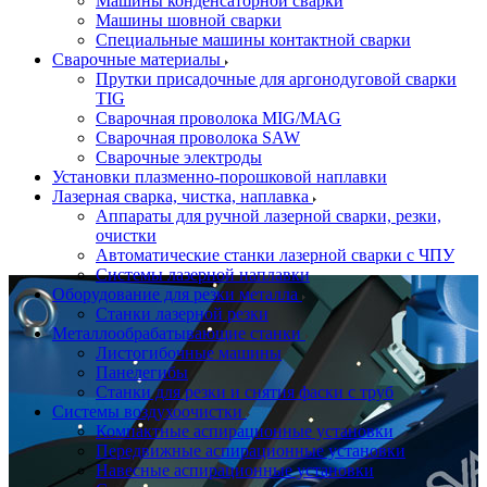
Машины конденсаторной сварки
Машины шовной сварки
Специальные машины контактной сварки
Сварочные материалы
Прутки присадочные для аргонодуговой сварки
TIG
Сварочная проволока MIG/MAG
Сварочная проволока SAW
Сварочные электроды
Установки плазменно-порошковой наплавки
Лазерная сварка, чистка, наплавка
Аппараты для ручной лазерной сварки, резки,
очистки
Автоматические станки лазерной сварки с ЧПУ
Системы лазерной наплавки
Оборудование для резки металла
Станки лазерной резки
Металлообрабатывающие станки
Листогибочные машины
Панелегибы
Станки для резки и снятия фаски с труб
Системы воздухоочистки
Компактные аспирационные установки
Передвижные аспирационные установки
Навесные аспирационные установки