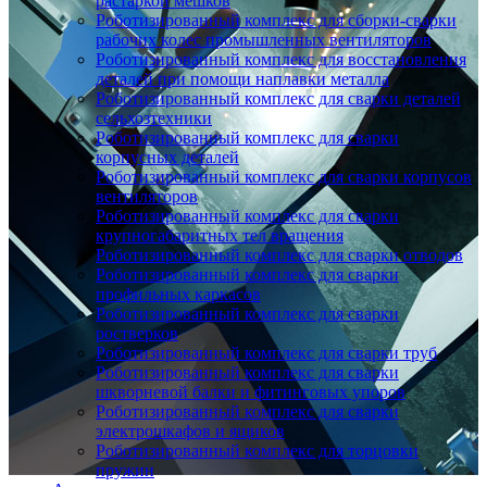
растаркой мешков
Роботизированный комплекс для сборки-сварки
рабочих колес промышленных вентиляторов
Роботизированный комплекс для восстановления
деталей при помощи наплавки металла
Роботизированный комплекс для сварки деталей
сельхозтехники
Роботизированный комплекс для сварки
корпусных деталей
Роботизированный комплекс для сварки корпусов
вентиляторов
Роботизированный комплекс для сварки
крупногабаритных тел вращения
Роботизированный комплекс для сварки отводов
Роботизированный комплекс для сварки
профильных каркасов
Роботизированный комплекс для сварки
ростверков
Роботизированный комплекс для сварки труб
Роботизированный комплекс для сварки
шкворневой балки и фитинговых упоров
Роботизированный комплекс для сварки
электрошкафов и ящиков
Роботизированный комплекс для торцовки
пружин