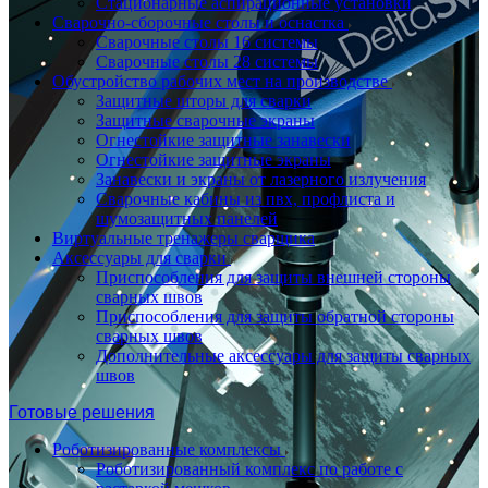
Стационарные аспирационные установки
Сварочно-сборочные столы и оснастка
Сварочные столы 16 системы
Сварочные столы 28 системы
Обустройство рабочих мест на производстве
Защитные шторы для сварки
Защитные сварочные экраны
Огнестойкие защитные занавески
Огнестойкие защитные экраны
Занавески и экраны от лазерного излучения
Сварочные кабины из пвх, профлиста и
шумозащитных панелей
Виртуальные тренажеры сварщика
Аксессуары для сварки
Приспособления для защиты внешней стороны
сварных швов
Приспособления для защиты обратной стороны
сварных швов
Дополнительные аксессуары для защиты сварных
швов
Готовые решения
Роботизированные комплексы
Роботизированный комплекс по работе с