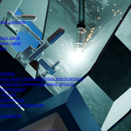
ных панелей
рных швов
арных швов
швов
 мешков
бочих колес промышленных вентиляторов
еталей при помощи наплавки металла
льхозтехники
 деталей
ентиляторов
аритных тел вращения
х каркасов