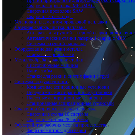
Прутки присадочные для аргонодуговой сварки TI
Сварочная проволока MIG/MAG
Сварочная проволока SAW
Сварочные электроды
Установки плазменно-порошковой наплавки
Лазерная сварка, чистка, наплавка
Аппараты для ручной лазерной сварки, резки, очис
Автоматические станки лазерной сварки с ЧПУ
Системы лазерной наплавки
Оборудование для резки металла
Станки лазерной резки
Металлообрабатывающие станки
Листогибочные машины
Панелегибы
Станки для резки и снятия фаски с труб
Системы воздухоочистки
Компактные аспирационные установки
Передвижные аспирационные установки
Навесные аспирационные установки
Стационарные аспирационные установки
Сварочно-сборочные столы и оснастка
Сварочные столы 16 системы
Сварочные столы 28 системы
Обустройство рабочих мест на производстве
Защитные шторы для сварки