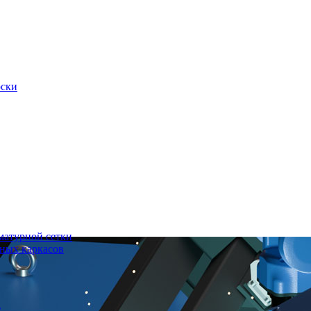
оски
матурной сетки
ных каркасов