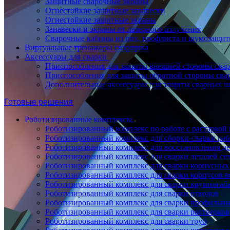
Защитные сварочные экраны
Огнестойкие защитные занавески
Огнестойкие защитные экраны
Занавески и экраны от лазерного излучения
Сварочные кабины из пвх, профлиста и шумозащит
Виртуальные тренажеры сварщика
Аксессуары для сварки
Приспособления для защиты внешней стороны сва
Приспособления для защиты обратной стороны св
Дополнительные аксессуары для защиты сварных 
Готовые решения
Роботизированные комплексы
Роботизированный комплекс по работе с растаркой
Роботизированный комплекс для сборки-сварки ра
Роботизированный комплекс для восстановления д
Роботизированный комплекс для сварки деталей се
Роботизированный комплекс для сварки корпусных
Роботизированный комплекс для сварки корпусов в
Роботизированный комплекс для сварки крупногаб
Роботизированный комплекс для сварки отводов
Роботизированный комплекс для сварки профильны
Роботизированный комплекс для сварки ростверков
Роботизированный комплекс для сварки труб