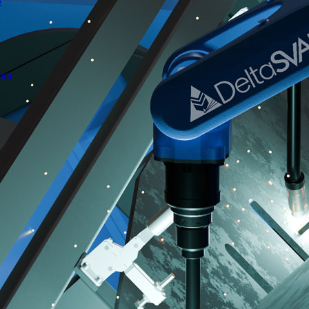
G
тки