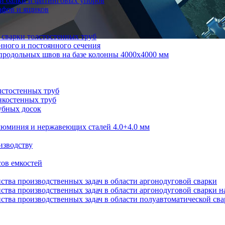
й балки и фитинговых упоров
афов и ящиков
 сварки толстостенных труб
нного и постоянного сечения
продольных швов на базе колонны 4000x4000 мм
лстостенных труб
нкостенных труб
убных досок
алюминия и нержавеющих сталей 4.0+4.0 мм
изводству
ов емкостей
ства производственных задач в области аргонодуговой сварки
ства производственных задач в области аргонодуговой сварки н
ства производственных задач в области полуавтоматической св