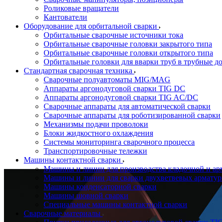
Роликовые вращатели
Кантователи
Оборудование для орбитальной сварки
Орбитальные сварочные источники тока
Орбитальные сварочные головки закрытого типа
Орбитальные сварочные головки открытого типа
Орбитальные головки для вварки труб в трубные д
Стандартная сварочная техника
Сварочные полуавтоматы MIG/MAG
Аппараты аргонодуговой сварки TIG DC
Аппараты аргонодуговой сварки TIG AC/DC
Сварочные аппараты для автоматической сварки
Сварочные аппараты для роботизированной сварки
Механизмы подачи проволоки
Блоки жидкостного охлаждения
Системы мониторинга сварочного процесса
Транспортировочные тележки
Машины контактной сварки
Машины и линии для производства кладочной и ар
Машины и линии для сварки двухветвевых арматур
Машины конденсаторной сварки
Машины шовной сварки
Специальные машины контактной сварки
Сварочные материалы